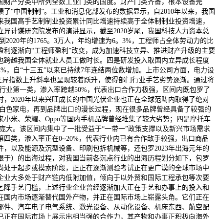
合国财产分类中所列全数工业门类的国度。财产门类齐备，根本设备完
“中国制制”。工业和消息化部发布的数据显示，自2010年以来，我国
年以来我国高手艺制制业投资累计同比增速持续高于全体制制业投资增速，
异计谋研究院发布的演讲显示，截至2020岁尾，我国科技人力资本总
到2020年的1765。3万人，年均增速为6。3%，工程师占全体劳动力的比
生齿盈利逐渐向“工程师盈利”改变，成为加速科技立异、推进财产升级的主要
时，也跨越我国全体就业人员工做时长。四是研发投入取国内立异成长程度
。4%，自“十三五”以来已持续7年连结两位数增加。上市公司方面，电力设
国立异指数上升斜率也呈现较着跃升，使得部门行业手艺劣势逐渐。通过将
行业第一类，渗入率跨越50%，代表出口合作力极强，区间内既包罗了
，2020年以来兴旺成长的中国光伏企业也正在全球范畴内取得了绝对
是白色家电，再到品牌出口的漫长过程，现在很多品牌曾经具备了较强的
小米、荣耀、Oppo等国内手机品牌曾经堆集了较大劣势；四是摩托车
庞大。该区间内集中了一批受益于“一带一”政策支撑以及新兴市场需求
第四类，渗入率正在0~20%，代表行业内已有合作敌手较强，出口商品
，以及能源及沉型设备、印刷包拆机械等，还包罗2023年出海元年的
限于）的出海过程，对我国当前各沉点行业的出海历程划分如下，包罗
尚处于起步或摸索阶段，正正在逐渐测验考试正在更广漠的全球市场中
企业大多处于财产链内低附加值，倾向于以外贸和国际工程承包等次要
乞降手艺门槛，上述行业企业曾经逐渐加大正在手艺和办事上的投入和
在国内市场逐渐替代国外产物，并正在国际市场上崭露头角。它们正在
部件、汽车电子电气系统、激光设备、从动化设备、机床东西、航空配
已正在国际市场上展示出相当强的合作力，其产物和办事正积极向海外