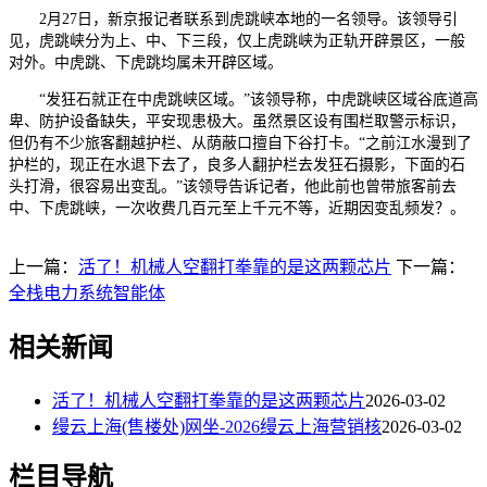
2月27日，新京报记者联系到虎跳峡本地的一名领导。该领导引
见，虎跳峡分为上、中、下三段，仅上虎跳峡为正轨开辟景区，一般
对外。中虎跳、下虎跳均属未开辟区域。
“发狂石就正在中虎跳峡区域。”该领导称，中虎跳峡区域谷底道高
卑、防护设备缺失，平安现患极大。虽然景区设有围栏取警示标识，
但仍有不少旅客翻越护栏、从荫蔽口擅自下谷打卡。“之前江水漫到了
护栏的，现正在水退下去了，良多人翻护栏去发狂石摄影，下面的石
头打滑，很容易出变乱。”该领导告诉记者，他此前也曾带旅客前去
中、下虎跳峡，一次收费几百元至上千元不等，近期因变乱频发？。
上一篇：
活了！机械人空翻打拳靠的是这两颗芯片
下一篇：
全栈电力系统智能体
相关新闻
活了！机械人空翻打拳靠的是这两颗芯片
2026-03-02
缦云上海(售楼处)网坐-2026缦云上海营销核
2026-03-02
栏目导航