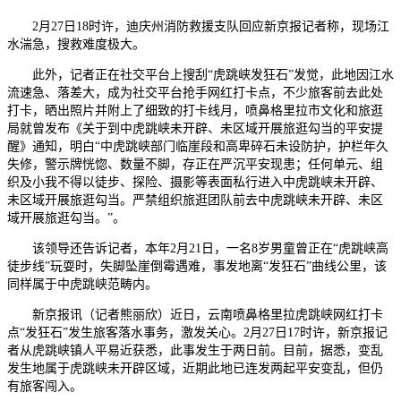
2月27日18时许，迪庆州消防救援支队回应新京报记者称，现场江
水湍急，搜救难度极大。
此外，记者正在社交平台上搜刮“虎跳峡发狂石”发觉，此地因江水
流速急、落差大，成为社交平台抢手网红打卡点，不少旅客前去此处
打卡，晒出照片并附上了细致的打卡线月，喷鼻格里拉市文化和旅逛
局就曾发布《关于到中虎跳峡未开辟、未区域开展旅逛勾当的平安提
醒》通知，明白“中虎跳峡部门临崖段和高卑碎石未设防护，护栏年久
失修，警示牌恍惚、数量不脚，存正在严沉平安现患；任何单元、组
织及小我不得以徒步、探险、摄影等表面私行进入中虎跳峡未开辟、
未区域开展旅逛勾当。严禁组织旅逛团队前去中虎跳峡未开辟、未区
域开展旅逛勾当。”。
该领导还告诉记者，本年2月21日，一名8岁男童曾正在“虎跳峡高
徒步线”玩耍时，失脚坠崖倒霉遇难，事发地离“发狂石”曲线公里，该
同样属于中虎跳峡范畴内。
新京报讯（记者熊丽欣）近日，云南喷鼻格里拉虎跳峡网红打卡
点“发狂石”发生旅客落水事务，激发关心。2月27日17时许，新京报记
者从虎跳峡镇人平易近获悉，此事发生于两日前。目前，据悉，变乱
发生地属于虎跳峡未开辟区域，近期此地已连发两起平安变乱，但仍
有旅客闯入。