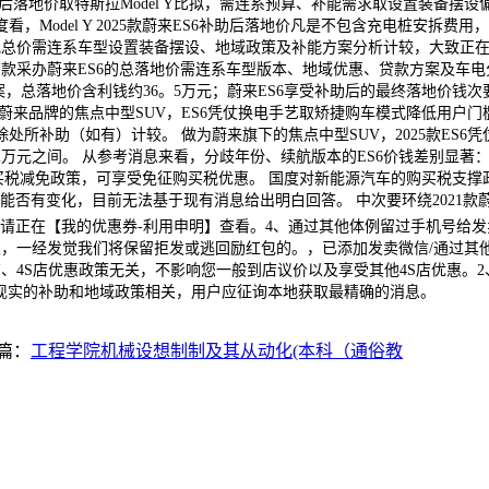
助后落地价取特斯拉Model Y比拟，需连系预算、补能需求取设置装备摆设
odel Y 2025款蔚来ES6补助后落地价凡是不包含充电桩安拆费用， 做
助后落地总价需连系车型设置装备摆设、地域政策及补能方案分析计较，大致正
0贷款采办蔚来ES6的总落地价需连系车型版本、地域优惠、贷款方案及车
常规方案，总落地价含利钱约36。5万元；蔚来ES6享受补助后的最终落地
蔚来品牌的焦点中型SUV，ES6凭仗换电手艺取矫捷购车模式降低用户门
补助（如有）计较。 做为蔚来旗下的焦点中型SUV，2025款ES6凭仗
元之间。 从参考消息来看，分歧年份、续航版本的ES6价钱差别显著：以20
购买税减免政策，可享受免征购买税优惠。 国度对新能源汽车的购买税支撑
歧时间段能否有变化，目前无法基于现有消息给出明白回答。 中次要环绕202
请正在【我的优惠券-利用申明】查看。4、通过其他体例留过手机号给发卖
，一经发觉我们将保留拒发或逃回励红包的。，已添加发卖微信/通过其他体
、4S店优惠政策无关，不影响您一般到店议价以及享受其他4S店优惠。2
，现实的补助和地域政策相关，用户应征询本地获取最精确的消息。
篇：
工程学院机械设想制制及其从动化(本科（通俗教