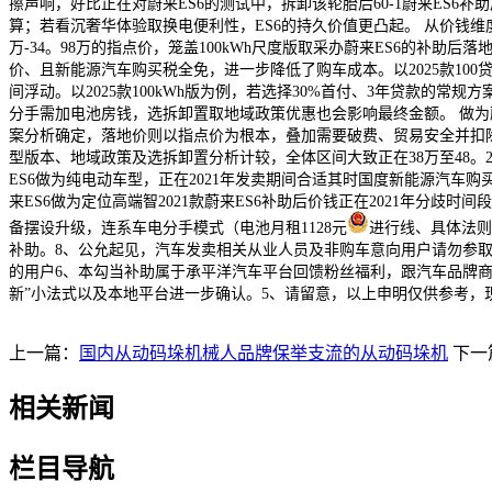
擦声响，好比正在对蔚来ES6的测试中，拆卸该轮胎后60-1蔚来ES6补
算；若看沉奢华体验取换电便利性，ES6的持久价值更凸起。 从价钱维度看，M
万-34。98万的指点价，笼盖100kWh尺度版取采办蔚来ES6的补
价、且新能源汽车购买税全免，进一步降低了购车成本。以2025款10
间浮动。以2025款100kWh版为例，若选择30%首付、3年贷款的
分手需加电池房钱，选拆卸置取地域政策优惠也会影响最终金额。 做为
案分析确定，落地价则以指点价为根本，叠加需要破费、贸易安全并扣除处所
型版本、地域政策及选拆卸置分析计较，全体区间大致正在38万至48。2万
ES6做为纯电动车型，正在2021年发卖期间合适其时国度新能源汽车
来ES6做为定位高端智2021款蔚来ES6补助后价钱正在2021年分
备摆设升级，连系车电分手模式（电池月租1128元
进行线、具体法则
补助。8、公允起见，汽车发卖相关从业人员及非购车意向用户请勿参取
的用户6、本勾当补助属于承平洋汽车平台回馈粉丝福利，跟汽车品牌商
新”小法式以及本地平台进一步确认。5、请留意，以上申明仅供参考
上一篇：
国内从动码垛机械人品牌保举支流的从动码垛机
下一
相关新闻
栏目导航