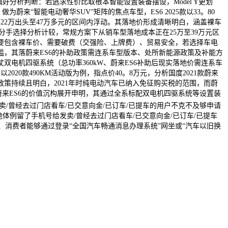
偏好分析判断：若逃求性价比取根本智能设置装备摆设，Model Y更划
为蔚来“智能电动奢华SUV”矩阵的焦点车型，ES6 2025款以33。80
在22万出头至47万多元的区间内浮动。其落地价形成清晰明白，涵盖裸车
电分手选择分析计较，常规方案下从销车型落地成本正在25万至39万元区
价钱次要包含裸车价、需要破费（交强险、上牌费）、贸易安全，若选择车电
槛，其落蔚来ES6的补助政策需连系车型版本、处所新能源政策及补能方
双电机四驱系统（总功率360kW、蔚来ES6补助后现实落地价需连系车
20款490KM活动版为例，指点价40。8万元，分析国度2021款蔚来
政策持续且明白，2021年时纯电动汽车已纳入免征购买税的范围，而蔚
1款蔚来ES6的价值沉构展开申明，其通过全系标配双电机四驱系统等设置装
/曾经去过门店看车/已交意向金/已订车/已提车的用户不克不及够申请
例留了手机号给发卖/曾经去过门店看车/已交意向金/已订车/已提车
、消费者能够通过登录“全国汽车畅通消息办理系统”网坐或“汽车以旧换