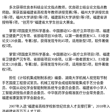
多次获得优良本科结业论文指点教师，优良硕士结业论文指点教
师励。荣获首届福建省高校青年教师讲授竞赛2等，福州大学讲授优良
1等1项，福州大学讲授1等1项，福建医科大学讲授1等1项，福建省讲
授特等1项，“创芳华”福建省大学生创业大赛金。
掌管3项国度天然科学基金、中国挪动5G+医疗立异项目1项、福建
省卫健委严沉专项、省部级项目30余项。以第一做者颁发SCI、EI收录
论文120余篇，专著2部，获得发现专利45项，适用新型5项，软件著做
权5项。
掌管3项国度天然科学基金、中国挪动5G+医疗立异项目1项、福建
省卫健委严沉专项、省部级项目30余项。以第一做者颁发SCI、EI收录
论文120余篇，专著2部，获得发现专利45项，适用新型5项，软件著做
权5项。
担任《计较机集成制制系统》编委、湖南大学机械人视觉取节制
手艺国度工程尝试室员。机械工程学会成组取智能集成手艺分会委
员、中国从动化学会智能制制系统专业委员会委员、福建省中小学人
工智能讲授指点委员会委员、中华医药学会精准医疗分会常务委员、
福建省康复医学学会副会长。
2007年入选“福建省高档学校新世纪优良人才支撑打算”，2018年入
选福建省百万万人才工程。