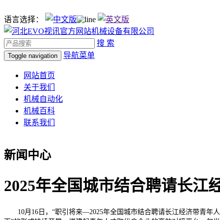
语言选择：
搜 索
导航菜单
Toggle navigation
网站首页
关于我们
机械自动化
机械百科
联系我们
新闻中心
2025年全国城市结合聘请长江
10月16日，“职引将来—2025年全国城市结合聘请长江经济带青年