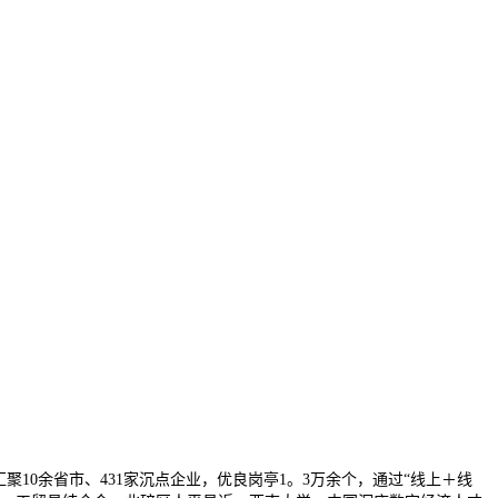
10余省市、431家沉点企业，优良岗亭1。3万余个，通过“线上＋线