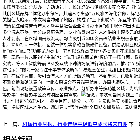
下”的形式持续开展，搭建起青年人才取优良企业的高效对接平台。勾
市场管委会结合从办。启动典礼上，长江经济带沿线省市配合签订《推进
共创区域品牌”“优化办事保障，共建人才生态”五风雅面深化合做，标
关担任人暗示，本次勾当冲破了地区，构成了“上下逛联动、东互补”
聘请长江经济带青年人才暨平易近营企业引才办事月”线下聘请勾当也
多个沉点范畴，为分歧窗历条理、专业布景的青年人才供给丰硕多元的就
人才要素正在区域间高效流动。勾当吸引近6000名高校结业生积极参取，
机、简历打印一体机、面试一体机等多款智能硬件设备。供给从职业规
是“虚拟面试官”功能尤为亮眼，它可以或许高度模仿各类实正在求职
率。现场一位求职的学生说道：“我用‘虚拟面试官’模仿了一场群面，
实践，将人工智能等前沿科技取线下聘请场景进行深度融合，推出“AI
建暗示：“做为一家专注于半导体范畴的平易近营企业，我们正积极寻
庆正在优化营商、吸引青年人才方面所做的勤奋。不到半天，已收到近
不雅交换和确认意向。”“此次聘请会不只岗亭优良，办事也很贴心，让
色，勾当现场设置政策宣传、职业指点、分析办事等多功能区域，为结业
等办事；分析办事区及时响应各类需求，
据悉，本次勾当同步线上聘
“线上＋线下”双轨引才。截至目前，线份。据悉，为贯彻落实《推进
障，提拔区域人才生态。通过建立“留渝来渝”全周期支撑系统，沉庆
上一篇：
机械行业周报：行业连结平稳低空成长将来可期
下一
相关新闻