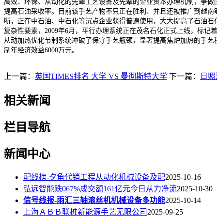
高效、环保、从动化的先辈工艺设备及先辈的企业资本办理机制，争做
提高石油采收率。目前该手艺产物不只正在胜利、并且还被推广到越南
断，正在中石油、中石化等沉点企业获得普遍使用，大大提高了石油石
复杂性要素，2009年6月，平行办理系统正在茂名石化正式上线，标
从动加热优化节制系统冲破了保守手艺瓶颈，显著提高焦炉加热的手艺
制年经济效益6000万元。
上一篇：
英国TIMES排名 大学 VS 曼彻斯特大学
下一篇：
日照
相关新闻
栏目导航
新闻中心
配线榜-夕角代销工程从动化机械设备及配
2025-10-16
弘远智能跌067%成交额161亿元今日从力净流
2025-10-30
信号线报-雨汇三轴滚丝机机械设备多功能
2025-10-14
上海ＡＢＢ联桩新能源手艺无限公司
2025-09-25