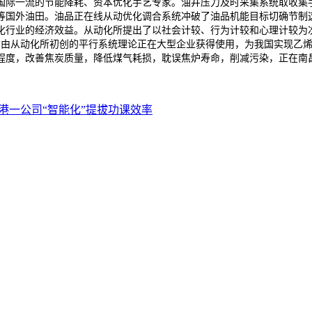
国际一流的节能降耗、资本优化手艺专家。油井压力及时采集系统取收集
等国外油田。油品正在线从动优化调合系统冲破了油品机能目标切确节制这
化行业的经济效益。从动化所提出了以社会计较、行为计较和心理计较为
记着由从动化所初创的平行系统理论正在大型企业获得使用，为我国实现乙
程度，改善焦炭质量，降低煤气耗损，耽误焦炉寿命，削减污染，正在南昌
港一公司“智能化”提拔功课效率