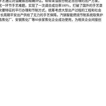
手艺通过对油藏做出精确评估，帮帮采油部分制定出合理的出产方案，
一环节手艺难题，实现了一次调合成功率100%，打破了国外的手艺垄
次要特征的平行办理和节制方式，统筹考虑大型出产过程的工程和社会
烯长周期平安出产供给了无力的手艺保障。汽锅智能燃烧节制系统取焦炉
焦化厂、安钢焦化厂等60余家焦化企业成功使用，为相关企业间接创