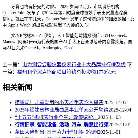
牙膏也终有挤完的时候。 2025 岁首年月，市场调研机构
CounterPoint 发布了《2024 年第四时度全球智妙手表出货量逃踪演
讲》。就正在前几天，CounterPoint 发布了这份演讲中的细致数据，此
中 Apple Watch 的出货成就惹起了大师的关心！
文/VR陀螺2025年伊始，人工智能范畴捷报频传，以DeepSeek、
Manus、阿里Qwen为代表的国产AI手艺正在全球范畴内崭露头角。国
际AI巨头如OpenAI、Anthropic、Goo！
上一篇：
电力测尝尝验仪器仪表行业十大品牌排行榜及优
下
一篇：
福州14个沉点招商项目签约总投资额1778亿元
相关新闻
捞陋规！儿童爱用的小天才手表沦为黑灰
2025-12-05
2025年福建省林业局曲属事业单元公开聘请
2025-12-04
“十五五”机械表行业全景：政策赋能、
2025-11-03
行情旧事_智能设备_活动_汽车_聪慧出行频
2025-11-01
莆田大佬制出“国产劳力士”狂揽45亿闷
2025-11-01