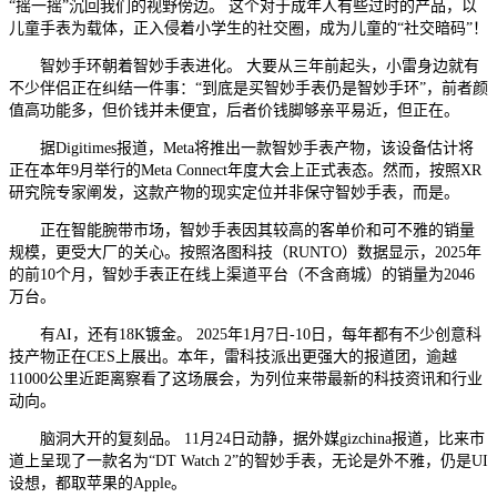
“摇一摇”沉回我们的视野傍边。 这个对于成年人有些过时的产品，以
儿童手表为载体，正入侵着小学生的社交圈，成为儿童的“社交暗码”！
智妙手环朝着智妙手表进化。 大要从三年前起头，小雷身边就有
不少伴侣正在纠结一件事：“到底是买智妙手表仍是智妙手环”，前者颜
值高功能多，但价钱并未便宜，后者价钱脚够亲平易近，但正在。
据Digitimes报道，Meta将推出一款智妙手表产物，该设备估计将
正在本年9月举行的Meta Connect年度大会上正式表态。然而，按照XR
研究院专家阐发，这款产物的现实定位并非保守智妙手表，而是。
正在智能腕带市场，智妙手表因其较高的客单价和可不雅的销量
规模，更受大厂的关心。按照洛图科技（RUNTO）数据显示，2025年
的前10个月，智妙手表正在线上渠道平台（不含商城）的销量为2046
万台。
有AI，还有18K镀金。 2025年1月7日-10日，每年都有不少创意科
技产物正在CES上展出。本年，雷科技派出更强大的报道团，逾越
11000公里近距离察看了这场展会，为列位来带最新的科技资讯和行业
动向。
脑洞大开的复刻品。 11月24日动静，据外媒gizchina报道，比来市
道上呈现了一款名为“DT Watch 2”的智妙手表，无论是外不雅，仍是UI
设想，都取苹果的Apple。