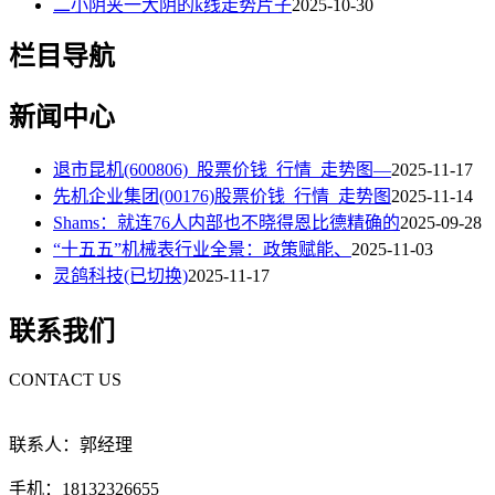
二小阴夹一大阴的k线走势片子
2025-10-30
栏目导航
新闻中心
退市昆机(600806)_股票价钱_行情_走势图—
2025-11-17
先机企业集团(00176)股票价钱_行情_走势图
2025-11-14
Shams：就连76人内部也不晓得恩比德精确的
2025-09-28
“十五五”机械表行业全景：政策赋能、
2025-11-03
灵鸽科技(已切换)
2025-11-17
联系我们
CONTACT US
联系人：郭经理
手机：18132326655