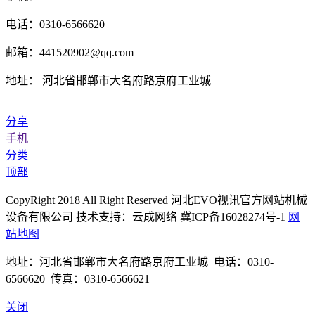
电话：0310-6566620
邮箱：441520902@qq.com
地址： 河北省邯郸市大名府路京府工业城
分享
手机
分类
顶部
CopyRight 2018 All Right Reserved 河北EVO视讯官方网站机械
设备有限公司 技术支持：云成网络 冀ICP备16028274号-1
网
站地图
地址：河北省邯郸市大名府路京府工业城 电话：0310-
6566620 传真：0310-6566621
关闭