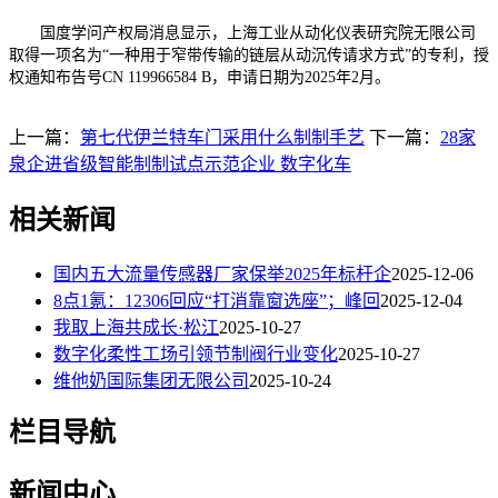
国度学问产权局消息显示，上海工业从动化仪表研究院无限公司
取得一项名为“一种用于窄带传输的链层从动沉传请求方式”的专利，授
权通知布告号CN 119966584 B，申请日期为2025年2月。
上一篇：
第七代伊兰特车门采用什么制制手艺
下一篇：
28家
泉企进省级智能制制试点示范企业 数字化车
相关新闻
国内五大流量传感器厂家保举2025年标杆企
2025-12-06
8点1氪：12306回应“打消靠窗选座”；峰回
2025-12-04
我取上海共成长·松江
2025-10-27
数字化柔性工场引领节制阀行业变化
2025-10-27
维他奶国际集团无限公司
2025-10-24
栏目导航
新闻中心