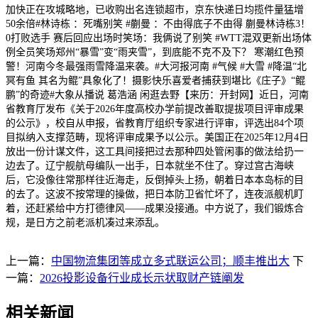
加快正在攻城略地，已收购出名连锁超市，京东快递日均揽件量猛增
50余倍#林诗栋 ：死嘴别笑 #蒯曼 ：不由得底子不由得 蒯曼林诗栋3！
0打败选手 赛后回应出场时笑场：我俩说了别笑 #WTT混双更新出场体
例全员笑场郑州“暴雪”变“雨夹雪”，到底能不克不及下？ 寒潮红色预
警！河南今冬最强雨雪降温来袭。#大河报河南 #气候 #大雪 #降温“北
冥有鱼 其名为鲲”具象化了！摄影快乐喜爱者捕获到堪比《庄子》“鲲
鹏”的奇迹#大象从播说 葛浩涵 闲逛去野【来历：开封网】近日，河南
省教育厅发布《关于2026年度高校办学前提改善取提拔项目评审成果
的公示》，校自从申报，省教育厅组织专家进行评审，评选出84个项
目拟纳入支撑范畴，现将评审成果予以公示。美国正在2025年12月4日
放出一份计谋文件，这工具间接把过去那种四处管闲事的做法给扔一
边去了。辽宁舰航母编队一出手，日本就坐不住了。穿过宫古海峡
后，它没像往常那样往近海走，反倒掉头上扬，朝着日本本岛标的目
的去了。这波不按常理的操做，把日本防卫省忙坏了，连夜派舰机盯
着，还赶紧给中方打德律风——成果没接通。中方说了，我们锻炼合
规，是日方之前老派机凑过来添乱。
上一篇：
中国物流集团等成立多式联运公司；顺丰推出大
下
一篇：
2026投影设备行业成长示状取财产链阐发
相关新闻