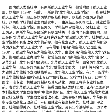
国内航天类高校中，有两所航天工业学院，都曾附属于航天工业
部，均始建于1978年前后，一所是的“北华航天工业学院”，一所是桂林
航天工业学院，现正在均为地方取处所共建，以处所办理为从的高
校。这两所学校的结业去向落实率，一曲连结正在90%以上，就业质量
较好。航天工业学院，顾名思义，学科结构定位航天，紧扣工业，以
工为从，两所学院正在区域内有明显特色，行业内也有主要影响。现
正在的“北华航天工业学院”正打算改名为“航空航天大学”，桂林航天工
业学院暂不具备改名大学的前提。很有校友认为，航天工业学院能够
考虑改名为“航天工业大学，没有需要非要把“航空航天”凸显出来。
1988年，航空学院改名为航空航天大学，由此引来“航空航天大学”改名
潮。郑州航空工业办理学院，就曾经规画“河南航空航天大学”良多年。
从华北到，北华有着地区劣势。北华航天工业学院，原名为华北航天
工业学院，现正在想再冠名“华北”估量难度很大，于是打算冠名“”。现
为省博士学位授予立项扶植单元。北华航天工业学院，有3个一级学科
硕士学位授权点和8个硕士专业学位授权点，53个本科专业，此中4个
国度一流专业，机械设想制制及其从动化、通信工程等专业排名靠
前。客岁北华航天工业学院，获得国度级A类励111项，正在“全国新建
本科院校大学生竞赛榜单”中位列第64名。北华航天工业学院鼎力推进
固安校区扶植，学生宿舍较着改不雅。出格是取地舆相连，学院的良
多专业取高校互动亲近，考研和就业有着奇特劣势。桂林山川甲全
国，桂航值得关心。桂林航空工业学院，设有15个讲授单元，39个本