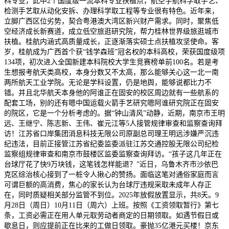
科专业，此中2个国度级一流本科专业扶植点，航空宇航科学取手艺、
检测手艺取从动化安拆、办理科学取工程等专业很有特色。近年来，
立脚广西区位劣势，契合粤港澳大湾区新兴财产需求。同时，聚焦低
空经济成长新赛道，成立低空旅逛研究院，帮力桂林世界级旅逛城市
扶植。桂航内涵式高质量成长，正逐渐落实硕士点扶植攻坚使命。客
岁，桂航成为广西首个获“钱学森班”冠名权的本科高校，荣获国度级项
134项，初次进入全国新建本科院校大学生竞赛榜单前100名。若是考
生想报考航天类高校，本身分数又不太高，那么能够关心这一北一南
两所航天工业学院。无论是学科设置，仍是地舆，能够说都比力不
错。并且北华航天本身他的阿谁正在固安的校区周边就有一些航系的
配套工场，别的还有嗯中国运载火箭手艺研究嗯阿谁研究院正在固安
的院区，它是一个分析考虑的。据“钟山清风”动静，近期，南京市王明
远、王继宁、陈志新、王伟、崔元江等5人接管规律审查和监察查询拜
访！江苏省口岸集团消息科技无限公司原副总司理王明远涉嫌严沉违
纪违法，目前正接管江苏省纪委监委派驻江苏交通控股无限公司纪检
监察组规律审查和南京市鼓楼区监委监察查询拜访。“孩子这几年正在
台球厅花了快9万块钱，这笔钱怎样能退？”近日，乌鲁木齐市沙依巴
克区综治核心接到了一桩令人揪心的赞扬。面临这笔对通俗家庭而言
可谓巨额的高消费，焦心的家长认为台球厅违规采取未成年人存正
在，同时质疑相关部分监管不到位。2025年放假放置显示，共8天。9
月28日（周日）10月11日（周六）上班。按照《工资领取暂行》第七
条，工资必需正在用人单元取劳动者商定的日期领取。如遇节假日或
歇息日，则应提前正在比来的工做日领取。豪抛35亿港元买楼！京东