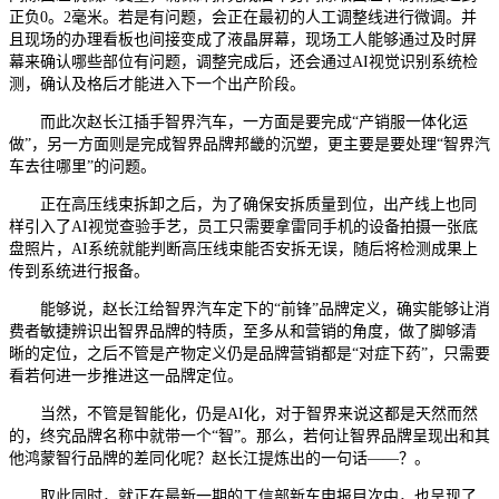
正负0。2毫米。若是有问题，会正在最初的人工调整线进行微调。并
且现场的办理看板也间接变成了液晶屏幕，现场工人能够通过及时屏
幕来确认哪些部位有问题，调整完成后，还会通过AI视觉识别系统检
测，确认及格后才能进入下一个出产阶段。
而此次赵长江插手智界汽车，一方面是要完成“产销服一体化运
做”，另一方面则是完成智界品牌邦畿的沉塑，更主要是要处理“智界汽
车去往哪里”的问题。
正在高压线束拆卸之后，为了确保安拆质量到位，出产线上也同
样引入了AI视觉查验手艺，员工只需要拿雷同手机的设备拍摄一张底
盘照片，AI系统就能判断高压线束能否安拆无误，随后将检测成果上
传到系统进行报备。
能够说，赵长江给智界汽车定下的“前锋”品牌定义，确实能够让消
费者敏捷辨识出智界品牌的特质，至多从和营销的角度，做了脚够清
晰的定位，之后不管是产物定义仍是品牌营销都是“对症下药”，只需要
看若何进一步推进这一品牌定位。
当然，不管是智能化，仍是AI化，对于智界来说这都是天然而然
的，终究品牌名称中就带一个“智”。那么，若何让智界品牌呈现出和其
他鸿蒙智行品牌的差同化呢？赵长江提炼出的一句话——？。
取此同时，就正在最新一期的工信部新车申报目次中，也呈现了