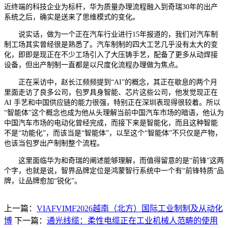
近终端的科技企业为标杆，华为质量办理流程融入到奇瑞30年的出产
系统之后，确实是送来了思维模式的变化。
说实话，做为一个正在汽车行业进行15年报道的，我们对汽车制
制工场其实曾经很是熟悉了。汽车制制的四大工艺几乎没有太大的变
化，即即是现正在不少工场引入了大压铸手艺，配备了更多从动焊接
设备，但出产制制一直都是以尺度化流程办理做为焦点。
正在采访中，赵长江频频提到“AI”的概念，其正在歇息的两个月
里面走访了良多公司，包罗具身智能、芯片这些公司，他发觉现正在
AI 手艺和中国供应链的能力很强，特别正在深圳表现得很较着。所以
“智能体”这个概念也成为他从头理解当前中国汽车市场的暗语，他认为
中国汽车市场的电动化曾经完成，而接下来是智能化，而且这种智能
不是“功能化”，而该当是“智能体”，以至这个“智能体”不只仅是产物，
也该当包罗出产制制整个流程。
这里面临华为和奇瑞的阐述能够理解，而值得留意的是“前锋”这两
个字，也就是说，智界品牌定位是鸿蒙智行系统中一个有“前锋特质”品
牌，让品牌愈加“锐化”。
上一篇：
VIAFVIMF2026越南（北方）国际工业制制及从动化
博
下一篇：
通光线缆：柔性电缆正在工业机械人范畴的使用