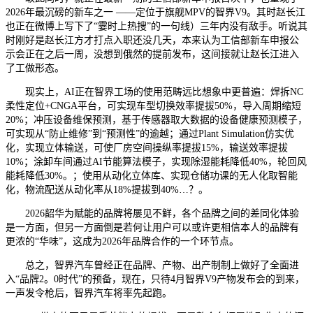
2026年最沉磅的新车之一 ——定位于旗舰MPV的智界V9。其时赵长江
也正在微博上写下了“霎时上热搜”的一句线）三年内没有敌手。听说其
时刚好是赵长江方才打点入职还没几天，本来认为工信部新车申报公
示会正在之后一周，没想到俄然的提前发布，这间接就让赵长江进入
了工做形态。
现实上，AI正在智界工场的使用范畴远比想象中更普遍：焊拆NC
柔性定位+CNGA平台，可实现车型切换效率提拔50%，导入周期缩短
20%；冲压设备维保预测，基于传感器取大数据的设备健康预测模子，
可实现从“防止维修”到“预测性”的逾越；通过Plant Simulation仿实优
化，实现立体输送，可使厂房空间操纵率提拔15%，输送效率提拔
10%；涂卸车间通过AI节能算法模子，实现除湿能耗降低40%，轮回风
能耗降低30%。；使用从动化立体库、实现仓储功课的无人化取智能
化，物流配送从动化率从18%提拔到40%…？。
2026韶华为赋能的品牌将屡见不鲜，各个品牌之间的差同化体验
是一方面，但另一方面倒是若何让用户可以或许更相信本人的品牌有
更浓的“华味”，这成为2026年品牌合作的一个环节点。
总之，智界汽车曾经正在品牌、产物、出产制制上做好了全面进
入“品牌2。0时代”的预备，现在，只待4月智界V9产物发布会的到来，
一声发令枪后，智界汽车将率先起跑。