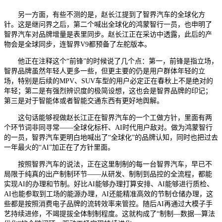
另一方面，有些不测的是，赵长江提到了智界汽车的全球化方
针。这是继问界之后，第二个喊出全球化的鸿蒙智行一员，也申明了
智界汽车对品牌增量是表里同步。赵长江正在采访中透露，此后的产
物会是全球同步，连智界V9都预备了左舵版本。
他正在注释这个“前锋”的时候说了几个点：第一，前锋是指立场，
智界品牌虽然年轻人更多一些，但更主要的仍是用户群体年轻的立
场，特别是后续的MPV、SUV车型的用户必定正在春秋上不是绝对的
年轻；第二是有强烈辨识度的极简设想，这也会是智界品牌的印记；
第三是对于智能体或者智能交通东西有更好地舆解。
这句话能够视做赵长江正在智界汽车的一个工做方针，里面有两
个环节词非同寻常——全球化标杆、AI时代用户敌对。做为鸿蒙智行
的一员，智界汽车更明白地喊出了“全球化”的品牌认知，同时也把过去
一年最火的“AI”加正在了方针里面。
按照智界汽车的说法，正在这里制制的每一台智界汽车，早已不
局限于纯真的出产制制环节——从研发、制制到品控的全流程，都能
实现AI的办理和节制。好比AI能够办理打算安排、AI能够进行质检、
AI也能参取到工场的能源办理，AI还能精准高效的节制仓储办理，这
些都是按照消费电子品牌的流转效率来管控。随后AI再通过大模子手
艺持续进修，不竭提拔全体制制程度。这就构成了“制制—数据—算法