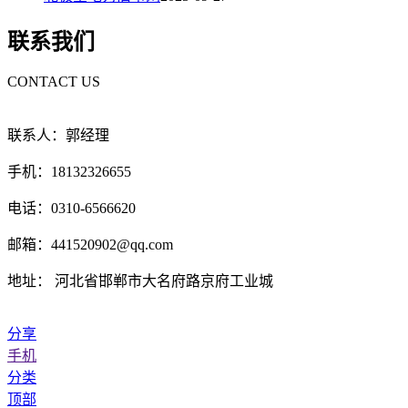
联系我们
CONTACT US
联系人：郭经理
手机：18132326655
电话：0310-6566620
邮箱：441520902@qq.com
地址： 河北省邯郸市大名府路京府工业城
分享
手机
分类
顶部