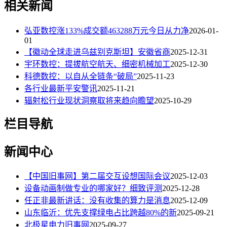
相关新闻
弘亚数控涨133%成交额463288万元今日从力净
2026-01-
01
【徽动全球走进乌兹别克斯坦】安徽省商
2025-12-31
宇环数控：提拔航空航天、细密机械加工
2025-12-30
科德数控：以自从全链条“破局”
2025-11-23
各行业最新平安警讯
2025-11-21
辐射松行业现状洞察取将来趋向瞻望
2025-10-29
栏目导航
新闻中心
【中国旧事网】第二届交互设想国际会议
2025-12-03
设备动画制做专业的哪家好？细致评测
2025-12-28
任正非最新讲话：没有收集的算力是消息
2025-12-09
山东临沂：优先支撑绿电占比跨越80%的新
2025-09-21
北极星电力旧事网
2025-09-27