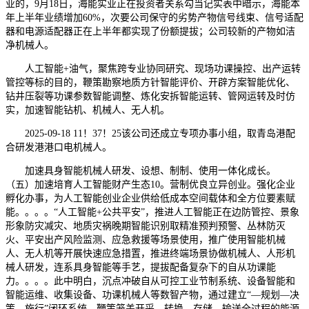
业的，9月18日，海能实业正在投资者关系勾当记实表中暗示，海能本
年上半年业绩增加60%，次要公司保守的劣势产物信号线束、信号适配
器和电源适配器正在上半年都实现了份额提拔；公司较新的产物如洁
净机械人。
人工智能+油气，聚焦跨专业协同研究、现场功课操控、出产运转
管控等标的目的，鞭策勘察地质方针智能评价、开辟方案智能优化、
钻井压裂等功课参数智能调整、炼化安拆智能运转、管网运转及时仿
实，加速智能钻机、机械人、无人机。
2025-09-18 11！37！25该公司还成立专项办事小组，取青岛港配
合研发港港口电机械人。
加速具身智能机械人研发、设想、制制、使用一体化成长。
（五）加速培育人工智能财产生态10。营制优良立异创业。强化企业
孵化办事，为人工智能创业企业供给低成本空间载体和全方位要素赋
能。。。。“人工智能+公共平安”，推进人工智能正在边防管控、景象
形象防灾减灾、地质灾祸晚期智能识别取精准预判预警、丛林防灭
火、平安出产风险监测、应急救援等场景使用，推广使用智能机械
人、无人机等开展快速应急措置，推进终端场景协做机械人、人形机
械人研发，连系具身智能等手艺，提拔配备复杂下的自从功课能
力。。。。此中明白，沉点冲破自从可控工业节制系统、设备智能和
智能运维、收集设备、功课机械人等数智产物，通过建立“—规划—决
策—施行”闭环系统，鞭策笼盖开采、转换、存储、输送全过程的能源