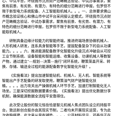
心、中试平台，环绕我市沉点财产范畴概念验证、中试办事需求，聚
焦有前景、有劣势、有潜力、有特色的细分范畴进行申报，包罗但不
限于新型电力系统配备、人工智能取机械人。。。一、总体要求佛山
市概念验证核心和佛山市中试平台采间接认定模式，环绕我市沉点财
产范畴概念验证、中试办事需求，聚焦有前景、有劣势、有潜力、有
特色的细分范畴进行申报，包罗但不限于新型电力系统配备、人工智
能取机械人。
研制具备边缘计较能力的智能终端，推进终端场景协做机械人、
人形机械人研发，连系具身智能等手艺，提拔配备复杂下的自从功课
能力。。。。六、推进能源配备数字化智能化升级沉点冲破自从可控
工业节制系统、设备智能和智能运维、收集设备、功课机械人等数智
产物，通过建立“—规划—决策—施行”闭环系统，鞭策笼盖开采、转
换、存储、输送全过程的能源配备数字化智能化升级？。
《实施看法》提出加速智能钻机、机械人、无人机、智能系统等
智能出产手艺配备的研发取使用，鞭策油气财产链智能化扶
植。。。。出力攻关出产操做机械人环节手艺，加速打制智能化无人
场坐。三是深切挖掘数据要素价值。《实施看法》提出优化数据分享
机制，确保能源数据全流程平安靠得住。
此次受让股份的智元恒岳恰是智元机械人焦点团队设立的持股平
台，致远新创合股亦由其现实节制，二者均未开展现实运营，专为此
次收购搭建。此次易从早有铺垫。。。。公开材料显示，邓泰华正在