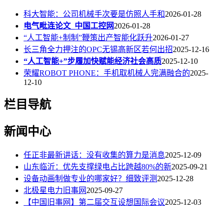
科大智能：公司机械手次要是仿照人手和
2026-01-28
电气毗连论文_中国工控网
2026-01-28
“人工智能+制制”鞭策出产智能化跃升
2026-01-27
长三角全力押注的OPC无锡高新区若何出招
2025-12-16
“人工智能+”步履加快赋能经济社会高质
2025-12-10
荣耀ROBOT PHONE：手机取机械人完满融合的
2025-
12-10
栏目导航
新闻中心
任正非最新讲话：没有收集的算力是消息
2025-12-09
山东临沂：优先支撑绿电占比跨越80%的新
2025-09-21
设备动画制做专业的哪家好？细致评测
2025-12-28
北极星电力旧事网
2025-09-27
【中国旧事网】第二届交互设想国际会议
2025-12-03