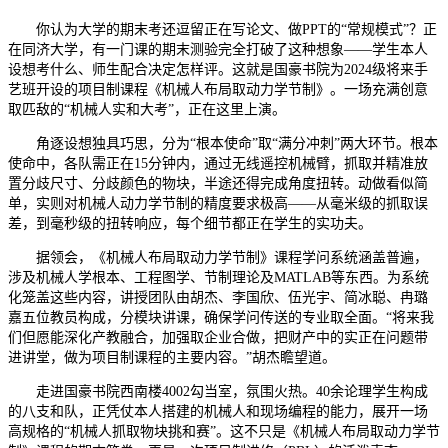
你认为大学的期末考还逗留正在写论文、做PPT的“常规模式”？正
在同济大学，有一门课的期末测验完全打破了这种想象——学生本人
设想考什么、师生配合决定怎样评。这就是国豪书院为2024级将来手
艺班开设的项目制课程《机械人布局取动力学节制》。一场充满创意
取匹敌的“机械人实和大考”，正在这里上演。
角逐设想独具巧思，分为“根本使命”取“满分冲刺”两大环节。根本
使命中，各队需正在15分钟内，通过无线遥控机械臂，抓取并精准放
置分歧尺寸、分歧颜色的物块，半途还得完成角度扭转。动做看似简
单，实则对机械人动力学节制的精度要求极高——从毫米级的抓取误
差，到毫秒级的扭转响应，每个细节都正在学生的实功夫。
据领会，《机械人布局取动力学节制》课程学问系统涵盖普遍，
涉及机械人学根本、工程图学、节制理论及MATLAB等东西。为系统
化笼盖这些内容，讲授团队由胡杰、李国欣、伍光宇、简冰聪、冉璐
嘉五位教员构成，分模块讲课，确保学问传送的专业取全面。“将来我
们但愿能深化产教融合，加强取企业合做，把财产中的实正在问题带
进讲堂，做为项目制课程的主要内容。”胡杰瞻望道。
走进国豪书院西南楼4002勾当室，氛围火热。40余论理学生构成
的八支和队，正凭仗本人搭建的机械人和现场编程的能力，展开一场
高规格的“机械人抓取物块挑和赛”。这不只是《机械人布局取动力学节