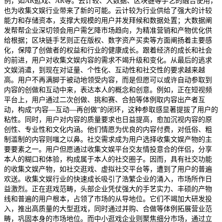
例，如AR逛戏、AR等。云计较、大数据、区块链等手艺的融合使用，
也为收集文娱行业带来了新的可能。云计较为行业供给了强大的计较
能力和存储资本，支撑大规模的用户并发拜候和数据处置；大数据阐
发帮帮企业深切领会用户需乞降市场趋向，为精准营销和产物优化供
给根据；区块链手艺则正在版权、数字资产买卖等方面阐扬着主要感
化，保障了创做者的权益和行业的健康成长。跟着经济的成长和社会
的前进，用户对收集文娱内容的需求不竭升级和变化。从最后的逃求
文娱消遣，到现在对证量、个性化、互动性和社交性的要求越来越
高。用户不再满脚于被动地领受内容，而是但愿可以或许自动参取到
内容的创做和互动中来，表达本人的概念和创意。例如，正在短视频
平台上，用户通过二次创做、挑和赛、合拍等体例取内容出产者互
动，构成“内容—互动—再创做”的闭环，这种参取感显著提拔了用户的
粘性。同时，用户对内容的质量要求也日益提高，愈加沉视内容的原
创性、专业性和文化内涵。他们情愿为优良的内容付费，对低俗、粗
制滥制的内容则嗤之以鼻。社交需求成为用户选择收集文娱产物的主
要要素之一。用户但愿通过收集文娱平台交友情投意合的伴侣，分享
本人的糊口和体验，构成属于本人的社交圈子。因而，具有社交功能
的收集文娱产物，如社交逛戏、虚拟社交平台等，遭到了用户的普遍
欢送。收集文娱行业的快速成长吸引了浩繁企业的涌入，市场所作日
益激烈。正在逛戏范畴，头部企业凭仗强大的手艺实力、丰硕的产物
线和普遍的用户根本，占领了市场的从导地位。它们不竭加大研发投
入，推出高质量的大型逛戏，同时通过并购、合做等体例拓展营业范
畴，巩固本身的市场地位。而中小逛戏企业则聚焦细分市场，通过立