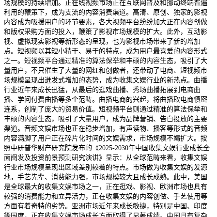
场规模的持续增加。正在线视频市场正在互联网普及和挪动终端普遍
利用的鞭策下，成为支流的内容消费渠道。高清、原创、独家的影视
内容成为吸援用户的环节要素，各大视频平台纷纷加大正在内容创做
和版权采购方面的投入，鞭策了影视市场规模的扩大。此外，互动影
视、虚拟现实影视等新形态的呈现，也为影视市场带来了新的增加
点。短视频以其短小精干、易于的特点，成为用户最喜爱的内容形式
之一。短视频平台通过精准的算法保举和丰硕的内容生态，吸引了大
量用户，不只催生了大量的网红和创做者，还带动了电商、短视频市
场规模呈现出迸发式增加的态势，成为收集文娱行业的新热点。曲播
行业近年来成长迅猛，从最后的逛戏曲播、秀场曲播拓展到电商曲
播、学问付费曲播等多个范畴。曲播电商的兴起，将曲播取电商慎密
连系，创制了庞大的贸易价值。短视频平台则通过精准的算法保举和
丰硕的内容生态，吸引了大量用户，成为品牌营销、告白投放的主要
渠道。音频文娱市场也正在稳步增加，有声读物、播客等形式的音频
内容满脚了用户正在碎片化时间的文娱需求，市场规模不竭扩大。按
照中研普华财产研究院发布的《2025-2030年中国收集文娱行业成长全
面阐发及投资前景预测研究演讲》显示：从全球范畴来看，收集文娱
行业市场规模呈现出区域差别较着的特点。市场做为收集文娱的发源
地，手艺先辈、消费能力强，市场规模较大且成长成熟。此中，美国
是全球最大的收集文娱市场之一，正在逛戏、影视、欧洲市场也具有
较强的消费能力和立异活力，正在收集文娱的内容创做、手艺使用等
方面有着奇特的劣势。亚洲市场近年来成长敏捷，特别是中国、印度
等国度，正在收集文娱市场成长方面取得了显著成绩。中国具有复杂