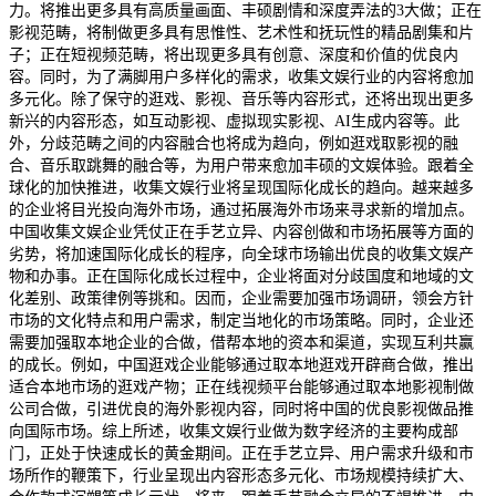
力。将推出更多具有高质量画面、丰硕剧情和深度弄法的3大做；正在
影视范畴，将制做更多具有思惟性、艺术性和抚玩性的精品剧集和片
子；正在短视频范畴，将出现更多具有创意、深度和价值的优良内
容。同时，为了满脚用户多样化的需求，收集文娱行业的内容将愈加
多元化。除了保守的逛戏、影视、音乐等内容形式，还将出现出更多
新兴的内容形态，如互动影视、虚拟现实影视、AI生成内容等。此
外，分歧范畴之间的内容融合也将成为趋向，例如逛戏取影视的融
合、音乐取跳舞的融合等，为用户带来愈加丰硕的文娱体验。跟着全
球化的加快推进，收集文娱行业将呈现国际化成长的趋向。越来越多
的企业将目光投向海外市场，通过拓展海外市场来寻求新的增加点。
中国收集文娱企业凭仗正在手艺立异、内容创做和市场拓展等方面的
劣势，将加速国际化成长的程序，向全球市场输出优良的收集文娱产
物和办事。正在国际化成长过程中，企业将面对分歧国度和地域的文
化差别、政策律例等挑和。因而，企业需要加强市场调研，领会方针
市场的文化特点和用户需求，制定当地化的市场策略。同时，企业还
需要加强取本地企业的合做，借帮本地的资本和渠道，实现互利共赢
的成长。例如，中国逛戏企业能够通过取本地逛戏开辟商合做，推出
适合本地市场的逛戏产物；正在线视频平台能够通过取本地影视制做
公司合做，引进优良的海外影视内容，同时将中国的优良影视做品推
向国际市场。综上所述，收集文娱行业做为数字经济的主要构成部
门，正处于快速成长的黄金期间。正在手艺立异、用户需求升级和市
场所作的鞭策下，行业呈现出内容形态多元化、市场规模持续扩大、