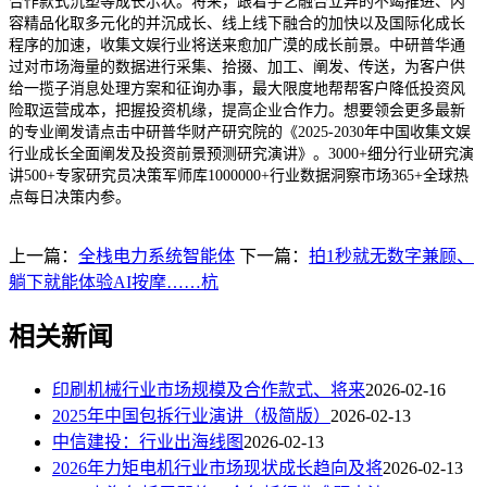
合作款式沉塑等成长示状。将来，跟着手艺融合立异的不竭推进、内
容精品化取多元化的并沉成长、线上线下融合的加快以及国际化成长
程序的加速，收集文娱行业将送来愈加广漠的成长前景。中研普华通
过对市场海量的数据进行采集、拾掇、加工、阐发、传送，为客户供
给一揽子消息处理方案和征询办事，最大限度地帮帮客户降低投资风
险取运营成本，把握投资机缘，提高企业合作力。想要领会更多最新
的专业阐发请点击中研普华财产研究院的《2025-2030年中国收集文娱
行业成长全面阐发及投资前景预测研究演讲》。3000+细分行业研究演
讲500+专家研究员决策军师库1000000+行业数据洞察市场365+全球热
点每日决策内参。
上一篇：
全栈电力系统智能体
下一篇：
拍1秒就无数字兼顾、
躺下就能体验AI按摩……杭
相关新闻
印刷机械行业市场规模及合作款式、将来
2026-02-16
2025年中国包拆行业演讲（极简版）
2026-02-13
中信建投：行业出海线图
2026-02-13
2026年力矩电机行业市场现状成长趋向及将
2026-02-13