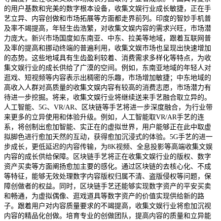
的用户基数和完美的数字根本设备，收集文娱行业成长敏捷，正在手
艺立异、内容创做和市场拓展等方面都走界前列。印度的智妙手机普
及率不竭提高，年轻生齿浩繁，对收集文娱内容的需求兴旺，市场潜
力庞大。新兴市场国度如东南亚、中东、拉美等地域，跟着互联网普
及率的提高和挪动终端的普遍利用，收集文娱市场也呈现出快速增加
的态势。这些地域具有生齿盈利较着、消费需求多样化等特点，为收
集文娱行业的成长供给了广漠的空间。例如，东南亚地域的年轻人对
逛戏、短视频等内容表示出稠密的乐趣，市场增加敏捷；中东地域的
高收入人群对高质量的收集文娱内容有较高的消费志愿，市场潜力有
待进一步挖掘。将来，收集文娱行业将继续送来手艺融合取立异的。
人工智能、5G、VR/AR、区块链等手艺将进一步深度融合，为行业带
来更多的立异使用和体验升级。例如，人工智能取VR/AR手艺的连
系，将创制出愈加智能、实正在的虚拟世界，用户能够正在此中取虚
拟脚色进行愈加天然的互动，获得愈加沉浸式的体验。5G手艺的进一
步成长，更低延迟的内容传输，为8K视频、全息投影等高端收集文娱
内容的成长供给保障。区块链手艺将正在收集文娱行业的版权、数字
资产买卖等方面阐扬愈加主要的感化。通过区块链的去核心化、不成
等特征，能够无效处理数字内容版权归属不清、盗版侵权等问题，保
障创做者的权益。同时，区块链手艺还能够实现数字资产的平安买卖
和畅通，为虚拟偶像、逛戏道具等数字资产的价值实现供给新的路
子。跟着用户对内容质量要求的不竭提高，收集文娱行业将愈加沉视
内容的精品化创做。培育专业的创做团队，提高内容的质量和立异能