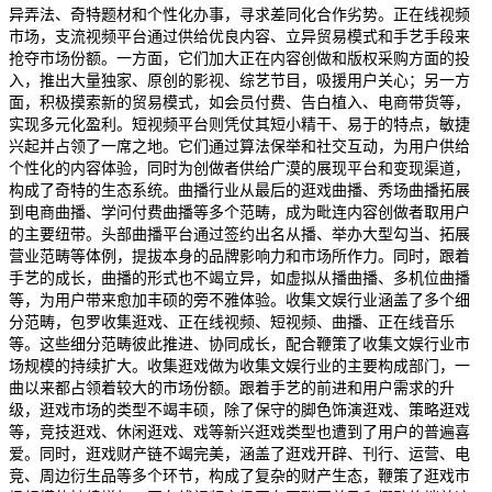
异弄法、奇特题材和个性化办事，寻求差同化合作劣势。正在线视频
市场，支流视频平台通过供给优良内容、立异贸易模式和手艺手段来
抢夺市场份额。一方面，它们加大正在内容创做和版权采购方面的投
入，推出大量独家、原创的影视、综艺节目，吸援用户关心；另一方
面，积极摸索新的贸易模式，如会员付费、告白植入、电商带货等，
实现多元化盈利。短视频平台则凭仗其短小精干、易于的特点，敏捷
兴起并占领了一席之地。它们通过算法保举和社交互动，为用户供给
个性化的内容体验，同时为创做者供给广漠的展现平台和变现渠道，
构成了奇特的生态系统。曲播行业从最后的逛戏曲播、秀场曲播拓展
到电商曲播、学问付费曲播等多个范畴，成为毗连内容创做者取用户
的主要纽带。头部曲播平台通过签约出名从播、举办大型勾当、拓展
营业范畴等体例，提拔本身的品牌影响力和市场所作力。同时，跟着
手艺的成长，曲播的形式也不竭立异，如虚拟从播曲播、多机位曲播
等，为用户带来愈加丰硕的旁不雅体验。收集文娱行业涵盖了多个细
分范畴，包罗收集逛戏、正在线视频、短视频、曲播、正在线音乐
等。这些细分范畴彼此推进、协同成长，配合鞭策了收集文娱行业市
场规模的持续扩大。收集逛戏做为收集文娱行业的主要构成部门，一
曲以来都占领着较大的市场份额。跟着手艺的前进和用户需求的升
级，逛戏市场的类型不竭丰硕，除了保守的脚色饰演逛戏、策略逛戏
等，竞技逛戏、休闲逛戏、戏等新兴逛戏类型也遭到了用户的普遍喜
爱。同时，逛戏财产链不竭完美，涵盖了逛戏开辟、刊行、运营、电
竞、周边衍生品等多个环节，构成了复杂的财产生态，鞭策了逛戏市