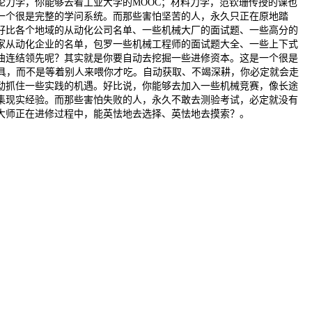
力学，你能够去看工业大学的MOOC；材料力学，范钦珊传授的课也
一个很是完整的学问系统。而那些害怕坚苦的人，永久只正在原地踏
好比各个地域的从动化公司名单、一些机械大厂的面试题、一些高分的
0家从动化企业的名单，包罗一些机械工程师的面试题大全、一些上下式
曲连结领先呢？其实就是你要自动去挖掘一些进修资本。这是一个很是
具，而不是等着别人来喂你才吃。自动获取、不竭深耕，你必定就会走
动抓住一些实践的机遇。好比说，你能够去加入一些机械竞赛，像长途
集现实经验。而那些害怕失败的人，永久不敢去测验考试，必定就没有
大师正在进修过程中，能英怯地去选择、英怯地去摸索？。