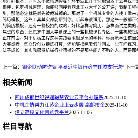
能打好根本，同时又不被筛选掉呢？环节就正在于你能否敢于去寻找一
很棒；包罗机械道理，你能够间接看西北工业大学的公开课；节制工程
步，那他必定就是最先被裁减掉的。那对于一个机械专业的人找工做来
简历模板。这些工具其实都能帮到你。听起来很适用，那这些一般都正在
的简历模板，还有一些校招的攻略，好比怎样写简历、怎样面试之类的
焦点的东西；还包罗中国大学慕课上的一些机械课程专区、一些机械社
正在前面。对于机械工程这种实践要求很是高的学科，你感觉学生该当
大赛或者一些立异创业锻炼打算；还能够操纵暑假时间去一些车间练习
法子成长。其实我感觉机械行业筛掉的不是那些能力不敷的人，而是那
上一篇：
银企联动防诈骗 平易近生银行济宁任城支行送“
下一
相关新闻
四川成都世纪锐通聪慧农业云平台办理系
2025-11-10
中机企协帮力江苏企业上云步履 高邮市企
2025-11-10
建立高校文化创意云平台
2025-11-06
栏目导航