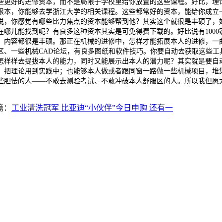
些更好的进修资本，而不是局限于学校里给你放置的这些课程。好比，理论
根本，你能够去学浙江大学的相关课程。这些都常好的资本，能给你成立
说，你感觉有哪些比力焦点的资本能够帮到他？其实这个就很是丰硕了，
哪儿能找到呢？有良多这种资本其实是可免得费下载的。好比说有100
，内容都很是丰硕。那正在机械的进修中，怎样才能拓展本人的进修，一
区、一些机械CAD论坛，有良多图纸和软件技巧。你要自动去获取这些工
怎样样去提拔本人的能力，同时又能展示出本人的潜力呢？其实就是要自
，把理论用到实践中；也能够本人做或者跟同窗一路做一些机械项目，堆
些胆怯的人——不敢去测验考试、不敢冲破本人舒服区的人。所以我但愿
篇：
工业清洗冠军 比亚迪“小伙伴”今日申购 还有一