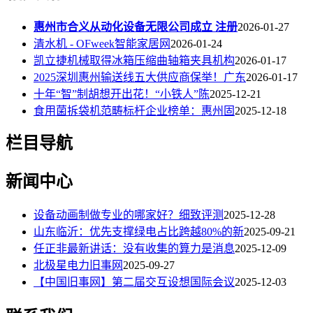
惠州市合义从动化设备无限公司成立 注册
2026-01-27
清水机 - OFweek智能家居网
2026-01-24
凯立捷机械取得冰箱压缩曲轴箱夹具机构
2026-01-17
2025深圳惠州输送线五大供应商保举！广东
2026-01-17
十年“智”制胡想开出花！“小铁人”陈
2025-12-21
食用菌拆袋机范畴标杆企业榜单：惠州固
2025-12-18
栏目导航
新闻中心
设备动画制做专业的哪家好？细致评测
2025-12-28
山东临沂：优先支撑绿电占比跨越80%的新
2025-09-21
任正非最新讲话：没有收集的算力是消息
2025-12-09
北极星电力旧事网
2025-09-27
【中国旧事网】第二届交互设想国际会议
2025-12-03