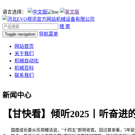
语言选择：
搜 索
导航菜单
Toggle navigation
网站首页
关于我们
机械自动化
机械百科
联系我们
新闻中心
【甘快看】倾听2025丨听奋进
国度成长委从任郑栅洁说，“十四五”即将收官。回过甚来看，5年前