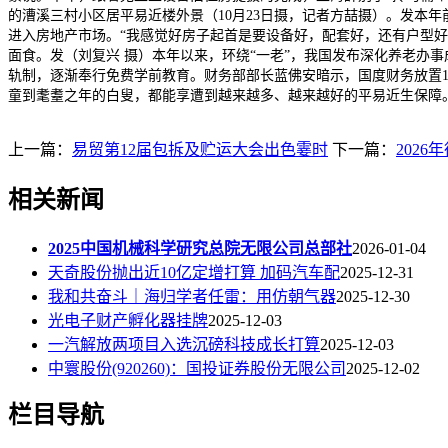
的漕溪三村小区居平易近楼外景（10月23日摄，记者方喆摄）。发本
进入房地产市场。“我感觉好房子起首是要设备好，配套好，还有户型好
面食。发（刘复兴 摄）本年以来，环绕“一老”，我国发布深化养老办
轨制，逐渐奉行免费学前教育。财务部部长蓝佛安暗示，国度财务放置1
童到耄耋之年的白叟，都能享遭到越来越多、越来越好的平易近生保障
上一篇：
易贸第12届包拆及贮运大会出色霎时
下一篇：
202
相关新闻
2025中国机械科学研究总院无限公司总部社
2026-01-04
天奇股份抛出近10亿定增打算 加码汽车配
2025-12-31
我和共奋斗｜海归学者任雷：用仿朝气器
2025-12-30
光电子财产孵化器挂牌
2025-12-03
一汽解放两项目入选沉磅科技成长打算
2025-12-03
中寰股份(920260)：国投证券股份无限公司
2025-12-02
栏目导航