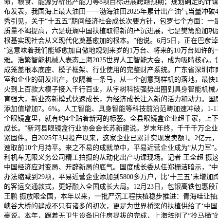
命，粮食、能源分析出产能力等8项目标进展跨越预期；规划确定的计谋使
布发表，我国海上最大油田——渤海油田2025年累计出产油气当量冲
秀引见，关于“十五五”期间经济社会成长次要方针，包罗七个方面：
质量不竭提高，六是斑斓中国扶植取得新的严沉进展，七是樊篱愈加巩固
根基实现社会从义现代化奠基愈加的根本。”他说。6月5日，正在巴彦淖
“这意味着我们能够愈加自傲地规划来岁的1万台、将来的10万台如许的一
雅。浩繁智能机械人表态上海2025世界人工智能大会，成为吸睛核心。记
成笼盖根本底座、模子框架、行业使用的完整财产系统。广东省深圳市南
室和企业的研发出产，仅隔着一条马，从一个创意到样机的落地，最快10天就
火到上百款大模子接入千行百业，从宇树科技强势出圈到具身智能机械
育强大，新业态新模式快速成长，为经济成长注入新的活力和动力。国度
添加值增加7。6%。人工智能、具身智能等科技前沿范畴加速冲破，1-1
个眼镜盒里，就有约4个贴着新河的标签。全县眼镜盒企业超千家，上下
成长。”新河县眼镜盒行业协会会长苏新建说。岁末年终，千千千万企
紧固件。自2025年3月投产以来，这家企业已累计实现发卖额1。2亿元
速取前10个月持平。来之不易的成就单中，平易近营企业成为“从力军
利机车无限义务公司精工拍摄的从动化出产功课现场。记者 王全超 
中国经济应对变局、开辟新局的底气。国度成长委从任郑栅洁暗示，“中
办法缩减到29项，平易近营企业添加到5800多万户，比‘十三五’末增
的客运交通款式，更好融入全国成长大局。12月23日，包银高铁包惠
王鹏 摄放眼全国，本年以来，一批严沉工程扶植稳步推进：青海哇让
峡谷大桥的建成不只有诸多的初次，更是为世界桥梁的扶植供给了‘中国
豪说。本年，跟着无卫生设备旧住房提拔的完成，上海辞别了“拎马桶