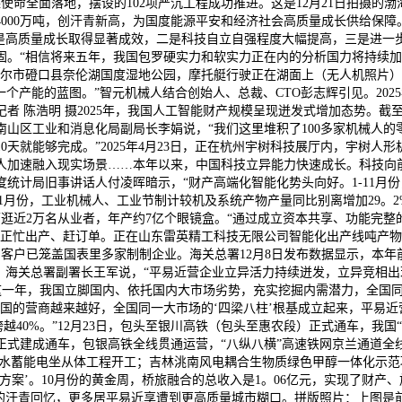
命全面落地，摆设的102项严沉工程成功推进。这是12月21日拍摄的渤
破4000万吨，创汗青新高，为国度能源平安和经济社会高质量成长供给保
一是高质量成长取得显著成效，二是科技自立自强程度大幅提高，三是进一
。“相信将来五年，我国包罗硬实力和软实力正在内的分析国力将持续加强
尔市磴口县奈伦湖国度湿地公园，摩托艇行驶正在湖面上（无人机照片）。黄
个产能的蓝图。”智元机械人结合创始人、总裁、CTO彭志辉引见。2025
者 陈浩明 摄2025年，我国人工智能财产规模呈现迸发式增加态势。截至
山区工业和消息化局副局长李娟说，“我们这里堆积了100多家机械人的
能够完成。”2025年4月23日，正在杭州宇树科技展厅内，宇树人形机械人
人加速融入现实场景……本年以来，中国科技立异能力快速成长。科技向
统计局旧事讲话人付凌晖暗示，“财产高端化智能化势头向好。1-11月份
1月份，工业机械人、工业节制计较机及系统产物产量同比别离增加29。2%
逛近2万名从业者，年产约7亿个眼镜盒。“通过成立资本共享、功能完
业正忙出产、赶订单。正在山东雷英精工科技无限公司智能化出产线吨产
，客户已笼盖国表里多家制制企业。海关总署12月8日发布数据显示，本年前
”。海关总署副署长王军说，“平易近营企业立异活力持续迸发，立异竞相出
摄这一年，我国立脚国内、依托国内大市场劣势，充实挖掘内需潜力，全国
国的营商越来越好，全国同一大市场的‘四梁八柱’根基成立起来，平易近
加跨越40%。”12月23日，包头至银川高铁（包头至惠农段）正式通车，
段正式建成通车，包银高铁全线贯通运营，“八纵八横”高速铁网京兰通道
抽水蓄能电坐从体工程开工；吉林洮南风电耦合生物质绿色甲醇一体化示范
方案’。10月份的黄金周，桥旅融合的总收入是1。06亿元，实现了财产
”的汗青回忆，更多居平易近享遭到更高质量城市糊口。拼版照片：上图是