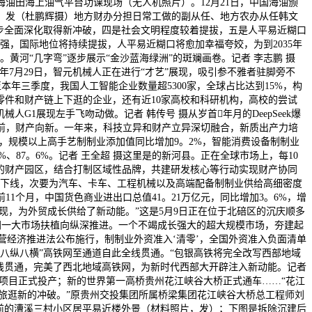
海油田海上油气平台功课现场（无人机照片）。12月21日，中国海油颁
障。发（杜鹏辉摄）地方财办分担日常工做的副从任、地方农办从任韩文
步全面深化取得新冲破，四是社会文明程度较着提拔，五是人平易近糊口
，国际地位将持续提拔，人平易近糊口将愈加幸福夸姣，为到2035年
河“几字弯”逐步展示“金沙蓝海绿洲”的斑斓画卷。记者 李志鹏 摄
年7月29日，智元机械人正在进行“才艺”展现，吸引参不雅者驻脚旁不
本年三季度，我国人工智能企业数量超5300家，全球占比达到15%，构
零件和财产链上下逛的企业，还有近10家高校和科研机构，高校的尝试
G1展现左手飞吻动做。记者 韩传号 摄从岁首年月的DeepSeek爆
前，财产向新。一年来，科技立异和财产立异深切融合，新质出产力培
，规模以上高手艺制制业添加值同比增加9。2%，智能消费设备制制业
、87。6%。记者 王全超 摄这里是的新河县。正在全球市场上，每10
整的财产园区，结合打制区域性品牌，共建研发核心等行动实现财产协同
物下线，次要为汽车、卡车、工程机械以及高端配备制制业供给高细密度
11个月，中国货色商业进出口总值41。21万亿元，同比增加3。6%，增
现，为外贸成长供给了新动能。”这是5月9日正在位于北碚区的沉庆顺多
同一大市场扶植向纵深推进。一个不竭成长强大的超大规模市场，夯建起
营经济推进法公布施行，制制业外资准入‘清零’，全国外资准入负面清单
我国“八纵八横”高铁网至通道自此全线贯通。“包银高铁将完全改写西部地域
全线贯通，完美了西北地域高铁网，为新时代西部大开辟注入新动能。记者
项目正式投产；新的世界第一高桥贵州花江峡谷大桥正式通车……“花江
、旅逛新的冲破。”原贵州交投集团所属桥梁集团花江峡谷大桥总工程师刘
前的漕溪三村小区居平易近楼外景（材料照片，发）；下图是拆除沉建后