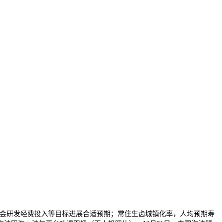
会研发经费投入等目标进展合适预期；常住生齿城镇化率，人均预期寿