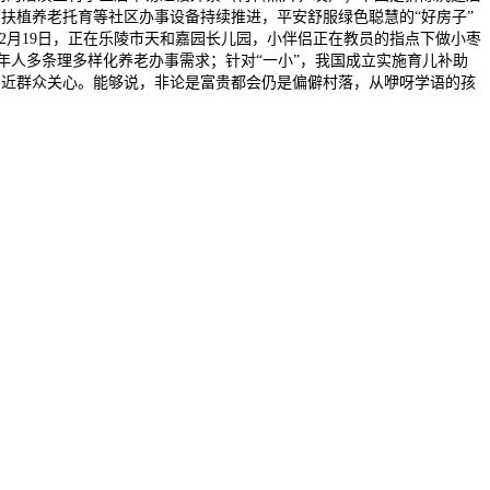
、扶植养老托育等社区办事设备持续推进，平安舒服绿色聪慧的“好房子”
2月19日，正在乐陵市天和嘉园长儿园，小伴侣正在教员的指点下做小枣
年人多条理多样化养老办事需求；针对“一小”，我国成立实施育儿补助
平易近群众关心。能够说，非论是富贵都会仍是偏僻村落，从咿呀学语的孩