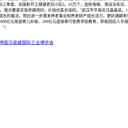
年前三季度，全国新开工城镇老旧小区2。43万个，加拆电梯、增设泊车位
。我次要是买告终婚用的，价钱也蛮合适的。”武汉市平易近汪晶晶说。1
事成长的看法，明白进一步激发养老事业和养老财产成长活力，更好满脚老
000亿元发放育儿补助、200亿元逐渐奉行免费学前教育，积极回应人
。”！
6年德国汉诺威国际工业博览会