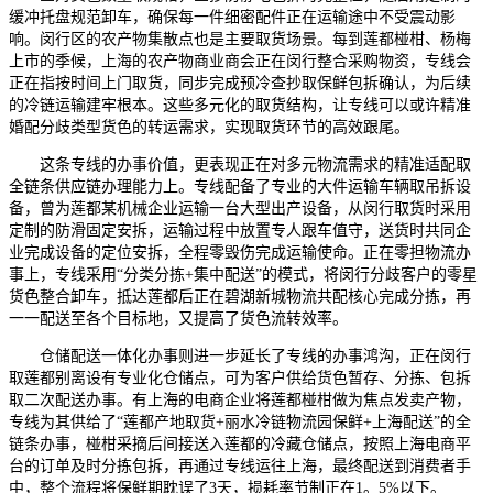
缓冲托盘规范卸车，确保每一件细密配件正在运输途中不受震动影
响。闵行区的农产物集散点也是主要取货场景。每到莲都椪柑、杨梅
上市的季候，上海的农产物商业商会正在闵行整合采购物资，专线会
正在指按时间上门取货，同步完成预冷查抄取保鲜包拆确认，为后续
的冷链运输建牢根本。这些多元化的取货结构，让专线可以或许精准
婚配分歧类型货色的转运需求，实现取货环节的高效跟尾。
这条专线的办事价值，更表现正在对多元物流需求的精准适配取
全链条供应链办理能力上。专线配备了专业的大件运输车辆取吊拆设
备，曾为莲都某机械企业运输一台大型出产设备，从闵行取货时采用
定制的防滑固定安拆，运输过程中放置专人跟车值守，送货时共同企
业完成设备的定位安拆，全程零毁伤完成运输使命。正在零担物流办
事上，专线采用“分类分拣+集中配送”的模式，将闵行分歧客户的零星
货色整合卸车，抵达莲都后正在碧湖新城物流共配核心完成分拣，再
一一配送至各个目标地，又提高了货色流转效率。
仓储配送一体化办事则进一步延长了专线的办事鸿沟，正在闵行
取莲都别离设有专业化仓储点，可为客户供给货色暂存、分拣、包拆
取二次配送办事。有上海的电商企业将莲都椪柑做为焦点发卖产物，
专线为其供给了“莲都产地取货+丽水冷链物流园保鲜+上海配送”的全
链条办事，椪柑采摘后间接送入莲都的冷藏仓储点，按照上海电商平
台的订单及时分拣包拆，再通过专线运往上海，最终配送到消费者手
中，整个流程将保鲜期耽误了3天，损耗率节制正在1。5%以下。