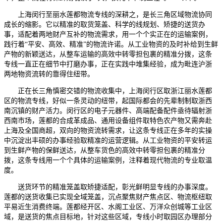
上海闵行至丽水莲都物流专线的深耕之，是长三角区域物流协同
成长的缩影。它以精准的取货笼盖、科学的线规划、矫捷的送货办
事，适配着两地财产互补的物流需求，用一个个实正在的运输案例，
践行着“平安、高效、精准”的物流许诺。从工业物资的及时补给到生鲜
产物的新颖送达，从整车运输的高效中转零担包裹的精准分拨，这条
专线一直正在细节中打磨办事，正在实践中堆集经验，成为毗连沪浙
两地物资流转的靠得住纽带。
正在长三角慎密交错的物流收集中，上海闵行区取浙江丽水莲都
区的物流专线，好似一条灵动的纽带，起国际都会的先辈制制取浙西
南沉镇的财产活力。闵行区的电子元器件、高端配备配件亟待辐射浙
西南市场，莲都的合成革成品、通用设备组件取特色农产物又需奔赴
上海及全国商超，双向的物资流转需求，让这条专线正在多年的实操
中沉淀出丰硕的办事经验取精准的运营逻辑。从工业物资的平安转运
到生鲜产物的保鲜送达，从整车货色的高效中转零担包裹的精准分
拨，这条专线用一个个具体的运输案例，注释着现代物流的专业取温
度。
送货环节的精准笼盖取矫捷适配，彰光鲜明显专线的办事深度。
莲都的送货收集已实现全域笼盖，沉点聚焦财产焦点区、物流枢纽取
平易近生消费终端。莲都经开区、水阁工业区、万洋众创城等工业区
域，是送货的焦点目标地，针对这些区域，专线小时取园区办理部分