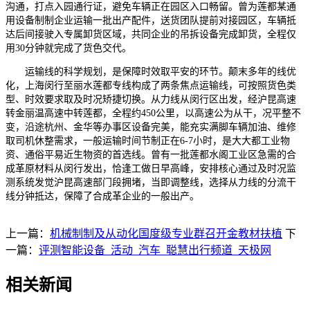
沟通，打点入园通行证，避免车辆正在园区入口畅留。曾为莲都某通
用设备制制企业运输一批出产配件，送货团队提前对接园区，车辆抵
达后间接驶入专属卸货区域，共同企业的吊拆设备完成卸货，全程仅
用30分钟就完成了货色交代。
运输线的科学规划，是保障时效取平安的环节。颠末多年的线优
化，上海闵行至丽水莲都专线构成了两条焦点运输线，可按照货色类
型、时效要求取及时况矫捷切换。从力线从闵行区出发，经沪昆高速
转金丽温高速中转莲都，全程约450公里，以高速公为从干，况平整不
变，沿途杭州、金华等办事区设备完美，能充实满脚车辆加油、维修
取司机休整需求，一般运输时间节制正在6-7小时，是大大都工业物
资、通俗平易近生物资的首选线。曾有一批莲都水阁工业区急需的合
成革原材料从闵行发出，恰逢工做日早高峰，安排核心通过及时况监
测系统发觉沪昆高速部门段拥堵，当即调整线，选择从力线的分流干
线分钟抵达，保障了合成革企业的一般出产。
上一篇：
机械制制及从动化国度级专业群召开金教材扶植
下
一篇：
评测智能设备_活动_汽车_聪慧出行频道_天极网
相关新闻