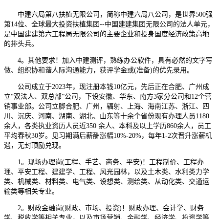
中建六局第八扶植无限公司，简称中建六局八公司，是世界500强
第14位、全球最大投资扶植集团--中国建建集团无限公司的法人单元，
是中国建建第六工程局无限公司的主要企业和投身国度经济政策高地
的排头兵。
4。其他要求！加入中建测评，熟练办公软件，具有必然的文字写
做、组织协和谐人际沟通能力，获评学金或(准备)的优先录用。
公司成立于2023年，现注册本钱10亿元，先后正在合肥、广州成
立“双法人、双总部”公司，下设安徽、华东、南方3家分公司和12个营
销事业部。公司立脚合肥、广州，辐射、上海、海南江苏、浙江、四
川、沉庆、河南、湖南、湖北、山东等十余个省份现有办理人员1180
余人，各类执业资历人员近350 余人、本科及以上学历860余人，员工
平均春秋30岁。见习期满后薪酬涨幅10%-20%，每年1-2次晋升涨薪机
遇，无封顶励兑现。
1。现场办理岗(工程、手艺、商务、平安)！工程制价、工程办
理、平安工程、建建学、工程、风光园林，以及土木类、水利类力学
类、机械类、材料类、电气类、设想类、测绘类、从动化类、交通运
输类等相关专业。
2。财政金融岗(财政、市场、投资)！财政办理、会计学、财务
学、税收学等相关专业，以及市场营销、金融学、经济学、投资学等