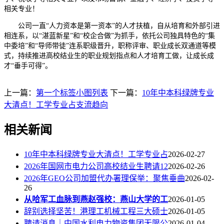
相关专业！
公司一直“人力资本是第一资本”的人才扶植，自从培育和外部引进
相连系，以“湛蓝新星”和“校企合做”为抓手，依托公司独具特色的“集
中委培”和“导师带徒”连系职级晋升，职称评审、职业成长双通道等模
式，持续推进高校结业生的职业规划指点和人才培育工做，让成长成
才“垂手可得”。
上一篇：
第一个标签小图列表
下一篇：
10年中本科绿牌专业
大清点！工学专业占支流趋向
相关新闻
10年中本科绿牌专业大清点！工学专业占
2026-02-27
2026年国网市电力公司高校结业生聘请12
2026-02-26
2026年GEO公司加盟代办署理保举：聚焦垂曲
2026-02-
26
从哈军工血脉到燕赵强校：燕山大学的工
2026-01-05
辞别选择坚苦！港理工机械工程三大硕士
2026-01-05
聘请消息｜中国水利电力物资集团无限公
2026-01-04