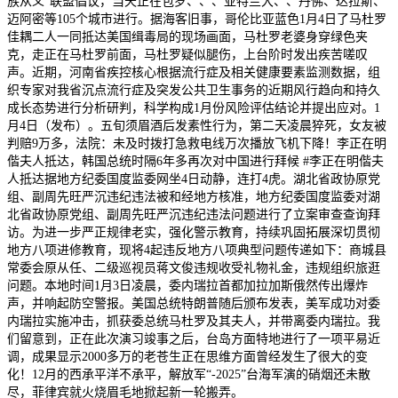
族从义”联盟倡议，当天正在包罗、、、亚特兰大、、丹佛、达拉斯、
迈阿密等105个城市进行。据海客旧事，哥伦比亚蓝色1月4日了马杜罗
佳耦二人一同抵达美国缉毒局的现场画面，马杜罗老婆身穿绿色夹
克，走正在马杜罗前面，马杜罗疑似腿伤，上台阶时发出疾苦嗟叹
声。近期，河南省疾控核心根据流行症及相关健康要素监测数据，组
织专家对我省沉点流行症及突发公共卫生事务的近期风行趋向和持久
成长态势进行分析研判，科学构成1月份风险评估结论并提出应对。1
月4日（发布）。五旬须眉酒后发素性行为，第二天凌晨猝死，女友被
判赔9万多，法院：未及时拨打急救电线万次播放飞机下降！李正在明
偕夫人抵达，韩国总统时隔6年多再次对中国进行拜候 #李正在明偕夫
人抵达据地方纪委国度监委网坐4日动静，连打4虎。湖北省政协原党
组、副周先旺严沉违纪违法被和经地方核准，地方纪委国度监委对湖
北省政协原党组、副周先旺严沉违纪违法问题进行了立案审查查询拜
访。为进一步严正规律老实，强化警示教育，持续巩固拓展深切贯彻
地方八项进修教育，现将4起违反地方八项典型问题传递如下：商城县
常委会原从任、二级巡视员蒋文俊违规收受礼物礼金，违规组织旅逛
问题。本地时间1月3日凌晨，委内瑞拉首都加拉加斯俄然传出爆炸
声，并响起防空警报。美国总统特朗普随后颁布发表，美军成功对委
内瑞拉实施冲击，抓获委总统马杜罗及其夫人，并带离委内瑞拉。我
们留意到，正在此次演习竣事之后，台岛方面特地进行了一项平易近
调，成果显示2000多万的老苍生正在思维方面曾经发生了很大的变
化！12月的西承平洋不承平，解放军“-2025”台海军演的硝烟还未散
尽，菲律宾就火烧眉毛地掀起新一轮搬弄。