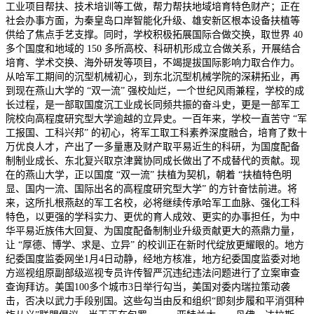
工业项目帮扶、技术培训等工做，帮力帮扶地域培育特色财产；正在
社会办事方面，为秦皇岛口岸智能化升级、雄安新区根本设备扶植等
供给了焦点手艺支撑。同时，学校积极拓展国际合做交换，取世界 40
多个国度和地域的 150 多所高校、科研机形成立合做关系，开展结合
培育、学术交换、海外研发等项目，不竭提拔国际影响力取合作力。
从哈军工期间的沉型机械初心，到东北沉型机械学院的深耕拓业，再
到现在燕山大学的 “双一流” 强校灿烂，一个世纪风雨兼程，学校的成
长过程，是一部取国度沉工业成长同频共振的奋斗史，更是一部军工
院校向高程度研究型大学逾越的立异史。一百年来，学校一直苦守 “军
工报国、工科兴邦” 的初心，将军工取工科素养深度融合，培育了数十
万优良人才，产出了一多量惠及财产取平易近生的科研，为国度配备
制制业成长、东北复兴取京津冀协同成长做出了不成替代的贡献。现
在的燕山大学，正以国度 “双一流” 扶植为契机，朝着 “扶植特色明
显、国内一流、国际出名的高程度研究型大学” 的方针奋怯前进。将
来，这所扎根燕赵的军工名校，必将继续传承哈军工血脉、强化工科
特色，以更强的学科实力、更优的育人成效、更实的办事担任，为中
华平易近族伟大回复、为国度配备制制业升级贡献更大的燕鼎力量，
让 “厚德、博学、求是、立异” 的校训正在新时代绽放更耀眼的。地方
纪委国度监委网坐1月4日动静，经地方核准，地方纪委国度监委对地
方巡视组原副部级巡视专员许传智严沉违纪违法问题进行了立案审查
查询拜访。美国100多个城市3日举行勾当，美国对委内瑞拉策动袭
击，否决以武力手段别国。这些勾当由反和组织“即刻步履和平消弭种