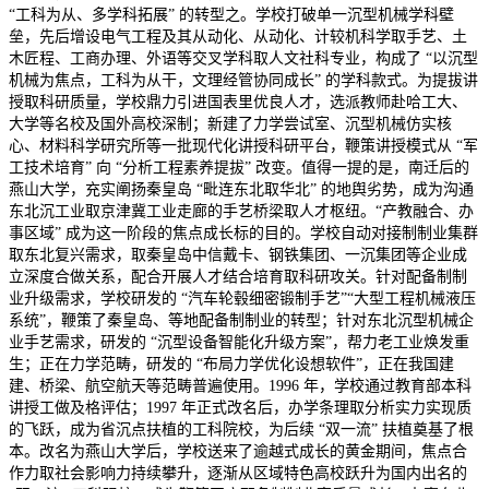
“工科为从、多学科拓展” 的转型之。学校打破单一沉型机械学科壁
垒，先后增设电气工程及其从动化、从动化、计较机科学取手艺、土
木匠程、工商办理、外语等交叉学科取人文社科专业，构成了 “以沉型
机械为焦点，工科为从干，文理经管协同成长” 的学科款式。为提拔讲
授取科研质量，学校鼎力引进国表里优良人才，选派教师赴哈工大、
大学等名校及国外高校深制；新建了力学尝试室、沉型机械仿实核
心、材料科学研究所等一批现代化讲授科研平台，鞭策讲授模式从 “军
工技术培育” 向 “分析工程素养提拔” 改变。值得一提的是，南迁后的
燕山大学，充实阐扬秦皇岛 “毗连东北取华北” 的地舆劣势，成为沟通
东北沉工业取京津冀工业走廊的手艺桥梁取人才枢纽。“产教融合、办
事区域” 成为这一阶段的焦点成长标的目的。学校自动对接制制业集群
取东北复兴需求，取秦皇岛中信戴卡、钢铁集团、一沉集团等企业成
立深度合做关系，配合开展人才结合培育取科研攻关。针对配备制制
业升级需求，学校研发的 “汽车轮毂细密锻制手艺”“大型工程机械液压
系统”，鞭策了秦皇岛、等地配备制制业的转型；针对东北沉型机械企
业手艺需求，研发的 “沉型设备智能化升级方案”，帮力老工业焕发重
生；正在力学范畴，研发的 “布局力学优化设想软件”，正在我国建
建、桥梁、航空航天等范畴普遍使用。1996 年，学校通过教育部本科
讲授工做及格评估；1997 年正式改名后，办学条理取分析实力实现质
的飞跃，成为省沉点扶植的工科院校，为后续 “双一流” 扶植奠基了根
本。改名为燕山大学后，学校送来了逾越式成长的黄金期间，焦点合
作力取社会影响力持续攀升，逐渐从区域特色高校跃升为国内出名的