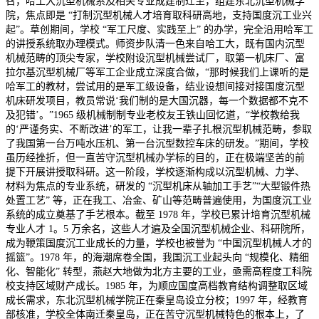
召，哈工大沉型机械系及相关专业成建制迁至，组建东北沉型机械学
院，焦点即是 “打制沉型机械人才培育取科研高地，支持国度沉工业兴
起”。草创期间，学校 “军工尺度、实践至上” 的办学，完全沿用哈军工
的讲授系统取办理模式。师资步队清一色来自哈工大，既有国内沉型
机械范畴的顶尖专家，学校附设沉型机械尝试厂，取第一机床厂、富
拉尔基沉型机械厂等军工企业成立深度合做，“那时候我们上课听的是
哈军工的教材，尝试用的是军工级设备，结业设想间接对接国度沉型
机床研发项目，教员常说‘我们制的是大国沉器，每一个数据都不克不
及犯错’。”1965 级机械制制专业老校友王铁山回忆道，“学校教给我
的‘严谨务实、不断改进’的军工，让我一辈子扎根沉型机械范畴，参取
了我国第一台万吨水压机、第一台沉型数控车床的研发。”期间，学校
虽历经挫折，但一直苦守沉型机械办学标的目的，正在极端坚苦的前
提下开展讲授取科研。这一阶段，学校逐渐构成以沉型机械、力学、
材料为焦点的专业系统，研发的 “沉型机床从轴加工手艺”“大型锻件热
处置工艺” 等，正在我工、冶金、矿山等范畴普遍使用，为国度沉工业
系统的成立奠基了手艺根本。截至 1978 年，学校已累计培育沉型机械
专业人才 1。5 万余名，这些人才遍及全国沉型机械企业、科研院所，
成为鞭策国度沉工业成长的力量，学校也被誉为 “中国沉型机械人才的
摇篮”。1978 年，的海潮席卷全国，我国沉工业起头向 “规模化、精细
化、智能化” 转型，燕赵大地做为北方主要的工业，亟需高程度工科院
校支持区域财产成长。1985 年，为顺应国度高档教育结构调整取区域
成长需求，东北沉型机械学院正在秦皇岛设立分校；1997 年，经教育
部核准，学校全体南迁秦皇岛，正在苦守沉型机械特色的根本上，了