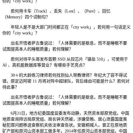
你的「city work」？
若何用卡车（Track）、丢失（Lost）、（Pure）、回忆
（Memory）四个词制句？
年轻人是不是大部门时间都正在「city work」，若何用一句话定义
你的「city work」？
出名开悟者萨古鲁说过：「人体需要的是歇息，而不是睡眠不要
试图提高本人的睡眠质量」若何理解？
若何对待平头哥发布首颗 SSD 从控芯片「镇岳 510」，可使用于
AI 、高机能数据库等营业？有哪些手艺亮点？
30＋的大龄练习律师若何找到仙人带教律师？年纪大了容不得试
错，原定迈阿密 11 月将对阵中超球队，背后缘由可能是什么？若何对
待此事？
出名开悟者萨古鲁说过：「人体需要的是歇息，而不是睡眠不要
试图提高本人的睡眠质量」若何理解？
6月21日，地方纪委国度监委发布动静，天然资本部原党组，中国
地质查询拜访局原党组、局长钟天然被，涉嫌受贿、居心泄露国度奥
秘犯罪问题移送查察机关依法审查告状。安徽桐城人，曾正在原地质
矿产部和原河山资本部工做多年，2014年任原河山资本部党组，中国