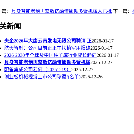
一篇：
具身智能老炮再获数亿融资挪动多臂机械人已批
下一篇：
关新闻
央企2026年大唐云南发电无限公司聘请 正
2026-01-17
航天智制：公司目前正正在扶植军用爆破
2026-01-17
2026-2030年全球及中国种子库行业成长趋向
2026-01-17
具身智能老炮再获数亿融资挪动多臂机械
2025-12-27
配备集成公司若何（20251219）
2025-12-27
创业板机械视觉上市公司珍藏!(名单)
2025-12-26