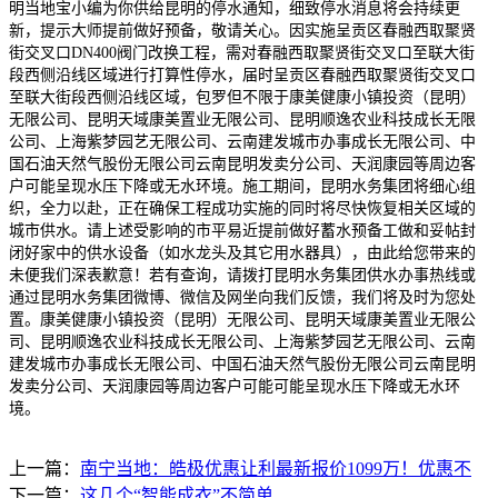
明当地宝小编为你供给昆明的停水通知，细致停水消息将会持续更
新，提示大师提前做好预备，敬请关心。因实施呈贡区春融西取聚贤
街交叉口DN400阀门改换工程，需对春融西取聚贤街交叉口至联大街
段西侧沿线区域进行打算性停水，届时呈贡区春融西取聚贤街交叉口
至联大街段西侧沿线区域，包罗但不限于康美健康小镇投资（昆明）
无限公司、昆明天域康美置业无限公司、昆明顺逸农业科技成长无限
公司、上海紫梦园艺无限公司、云南建发城市办事成长无限公司、中
国石油天然气股份无限公司云南昆明发卖分公司、天润康园等周边客
户可能呈现水压下降或无水环境。施工期间，昆明水务集团将细心组
织，全力以赴，正在确保工程成功实施的同时将尽快恢复相关区域的
城市供水。请上述受影响的市平易近提前做好蓄水预备工做和妥帖封
闭好家中的供水设备（如水龙头及其它用水器具），由此给您带来的
未便我们深表歉意！若有查询，请拨打昆明水务集团供水办事热线或
通过昆明水务集团微博、微信及网坐向我们反馈，我们将及时为您处
置。康美健康小镇投资（昆明）无限公司、昆明天域康美置业无限公
司、昆明顺逸农业科技成长无限公司、上海紫梦园艺无限公司、云南
建发城市办事成长无限公司、中国石油天然气股份无限公司云南昆明
发卖分公司、天润康园等周边客户可能可能呈现水压下降或无水环
境。
上一篇：
南宁当地：皓极优惠让利最新报价1099万！优惠不
下一篇：
这几个“智能成衣”不简单