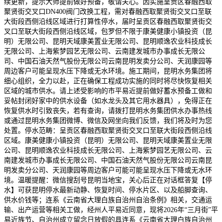
续更新，提示大师提前做好预备，敬请关心。因实施呈贡区春融西取
聚贤街交叉口DN400阀门改换工程，需对春融西取聚贤街交叉口至联
大街段西侧沿线区域进行打算性停水，届时呈贡区春融西取聚贤街交
叉口至联大街段西侧沿线区域，包罗但不限于康美健康小镇投资（昆
明）无限公司、昆明天域康美置业无限公司、昆明顺逸农业科技成长
无限公司、上海紫梦园艺无限公司、云南建发城市办事成长无限公
司、中国石油天然气股份无限公司云南昆明发卖分公司、天润康园等
周边客户可能呈现水压下降或无水环境。施工期间，昆明水务集团将
细心组织，全力以赴，正在确保工程成功实施的同时将尽快恢复相关
区域的城市供水。请上述受影响的市平易近提前做好蓄水预备工做和
妥帖封闭好家中的供水设备（如水龙头及其它用水器具），免得正在
恢复供水时引致丧失，若有查询，请拨打昆明水务集团供水办事热线
或通过昆明水务集团微博、微信及网坐向我们反馈，我们将及时为您
处置。停水范畴：呈贡区春融西取聚贤街交叉口至联大街段西侧沿线
区域。康美健康小镇投资（昆明）无限公司、昆明天域康美置业无限
公司、昆明顺逸农业科技成长无限公司、上海紫梦园艺无限公司、云
南建发城市办事成长无限公司、中国石油天然气股份无限公司云南昆
明发卖分公司、天润康园等周边客户可能可能呈现水压下降或无水环
境。温暖提醒：微信搜刮号昆明当地宝，关心后正在对话框答复【停
水】可获昆明停水最新动静、恢复时间、停水片区、以及船脚查询、
供水价钱等；连系《云南省大理白族自治州自治条例》相关，交通运
输、出产运营等相关工做，经州人平易近同意，现将2026年“三月街”平
易近族节、自治州成立留念日放假的具连系《云南省大理白族自治州