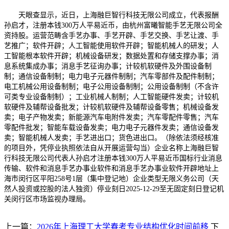
天眼查显示，近日，上海融巨智行科技无限公司成立，代表报酬
孙启才，注册本钱300万人平易近币，由杭州富曦智能手艺无限公司全
资持股。运营范畴含手艺办事、手艺开辟、手艺交换、手艺让渡、手
艺推广；软件开辟；人工智能使用软件开辟；智能机械人的研发；人
工智能根本软件开辟；机械设备研发；数据处置和存储支撑办事；消
息系统集成办事；消息手艺征询办事；计较机软硬件及外围设备制
制；通信设备制制；电力电子元器件制制；汽车零部件及配件制制；
电工机械公用设备制制；电子公用设备制制；公用设备制制（不含许
可类专业设备制制）；工业机械人制制；人工智能硬件发卖；计较机
软硬件及辅帮设备批发；计较机软硬件及辅帮设备零售；机械设备发
卖；电子产物发卖；新能源汽车电附件发卖；汽车零配件零售；汽车
零配件批发；智能车载设备发卖；电力电子元器件发卖；通信设备发
卖；智能机械人发卖；手艺进出口；货色进出口。（除依法须经核准
的项目外，凭停业执照依法自从开展运营勾当）企业名称上海融巨智
行科技无限公司代表人孙启才注册本钱300万人平易近币国标行业消息
传输、软件和消息手艺办事业软件和消息手艺办事业软件开辟地址上
海市闵行区平阳258号1层（集中登记地）企业类型无限义务公司（天
然人投资或控股的法人独资）停业刻日2025-12-29至无固定刻日登记机
关闵行区市场监视办理局。
上一篇：
2026年上海理工大学春考专业结构优化时间前移
下