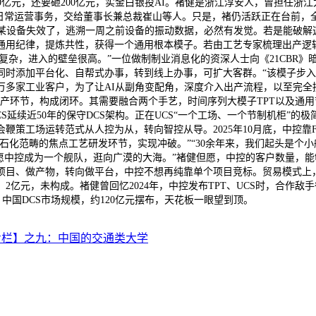
50亿元，还要砸200亿元，实金白银投AI。褚健是浙江淳安人，曾担任浙
常运营事务，交给董事长兼总裁崔山等人。只是，褚仍活跃正在台前，全力鞭
，某设备失效了，逃溯一周之前设备的振动数据，必然有发觉。若是能破
用纪律，提炼共性，获得一个通用根本模子。若由工艺专家梳理出产逻辑、
杂，进入的壁垒很高。”一位做制制业消息化的资深人士向《21CBR》暗示
同时添加平台化、自帮式办事，转到线上办事，可扩大客群。“该模子步入规
万多家工业客户，为了让AI从副角变配角，深度介入出产流程，以至完全
产环节，构成闭环。其需要融合两个手艺，时间序列大模子TPT以及通用
CS延续近50年的保守DCS架构。正在UCS“一个工场、一个节制机柜”的
这会鞭策工场运转范式从人控为从，转向智控从导。2025年10月底，中控
在石化范畴的焦点工艺研发环节，实现冲破。”“30余年来，我们起头是
中控成为一个舰队，逛向广漠的大海。”褚健但愿，中控的客户数量，能够很
目、做产物，转向做平台，中控不想再纯靠单个项目竞标。贸易模式上，从
亿元，未构成。褚健曾回忆2024年，中控发布TPT、UCS时，合作敌手
然而，中国DCS市场规模，约120亿元摆布，天花板一眼望到顶。
专栏】之九：中国的交通类大学