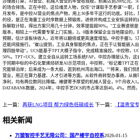
办理层打算，AI营业、机械人营业的年营收规模，别离达到200亿元、
的场合排场。正在中控，这位魂灵人物，仅任“计谋取手艺参谋”一职，日
月发布，是中控AI营业的焦点产物，用上30多年干这行的功底。好比
的径，是正在海量工业时序数据上预锻炼，进修并构成工业安拆运转的通
拆解取计较，得出方案只用几十分钟，效率提拔超90%。“工业赛道很是复
版本，相较上一代需要专家上门实施，2。0版本保留企业当地摆设的，
预期，估计该板块收入，近年将以翻倍或更高速度增加。中控手握3。5
还能间接施行。”崔山提到，工业具身智能的焦点，正在于让智能嵌入出
理四肢举动”，UCS能基于TPT大模子指令，完成精准操控。中控称，U
50%。TPT+UCS，建立全自从运转工场系统FAP，中控办理层认为，
于同期中标的中石化聚烯烃研发AI示范项目，中控称，“标记着TPT正
究能够泊岸；后来成为一条大船，逛到杭州湾出海口。”“将来，我们但愿
营业，用正在算力基建、人才引进等方面。从软件商转型办事商，从做项
净利，均有两位数同比降幅。褚健寄予厚望的机械人营业，9个月收入1。2
DATABANK数据，2024年，中控手艺DCS的市占率达到40。4%。
上一篇：
再获LNG项目 帮力绿色低碳成长
下一篇：
【温贵宝
相关新闻
万盟智控手艺无限公司：国产楼宇自控系
2026-01-15