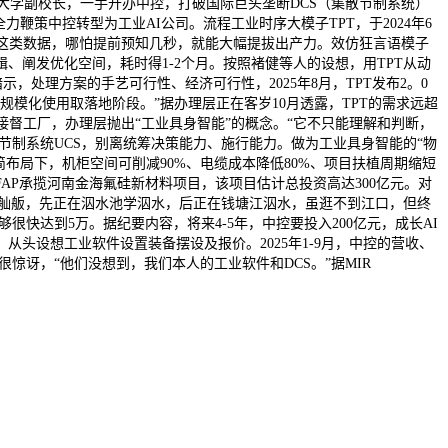
江大学副校长，一手开办中控，打破国际巨头垄断DCS（集散节制系统）
策中控转型为工业AI公司。流程工业时序大模子TPT，于2024年6
解这类数据，哪怕提前预知几秒，就能大幅提拔出产力。效仿狂言语模子
阐发优化空间，耗时得1-2个月。按照褚健等人的设想，用TPT从动
，处理方案的手艺可行性、经济可行性，2025年8月，TPT发布2。0
模化使用取落地阶段。”据办理层正在客岁10月透露，TPT的需求远超
接督工厂，办理层抛出“工业具身智能”的概念。“它不只能理解和判断，
节制系统UCS，别离统筹决策能力、施行能力。做为工业具身智能的“物
极简布局下，机柜空间可削减90%、电缆成本降低80%、项目扶植周期缩短
靠FAP承揽河南金海氟硅新材料项目，该项目估计总投资高达300亿元。对
个小舢舨，先正在泅水池学泅水，后正在钱塘江泅水，虽逛不到江口，但终
快达到5万。据纪要内容，将来4-5年，中控要投入200亿元，成长AI
头设想工业软件设置装备摆设及报价。2025年1-9月，中控的营收、
很惊讶，“他们没想到，我们本人的工业软件和DCS。”据MIR