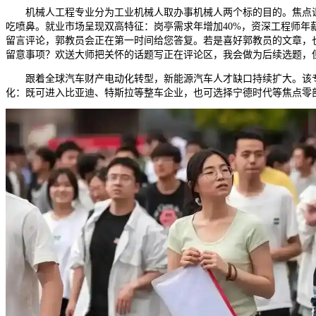
机械人工程专业分为工业机械人取办事机械人两个标的目的。焦点课程
吃喷鼻。就业市场呈现双高特征：岗亭需求年增加40%，资深工程师年薪
留言评论，郭教员会正在第一时间给您答复。若是喜好郭教员的文章，也
留意事项？欢送大师把关怀的话题写正在评论区，我会做为后续选题，
跟着全球汽车财产电动化转型，新能源汽车人才缺口持续扩大。该专
化：既可进入比亚迪、特斯拉等整车企业，也可选择宁德时代等焦点零部