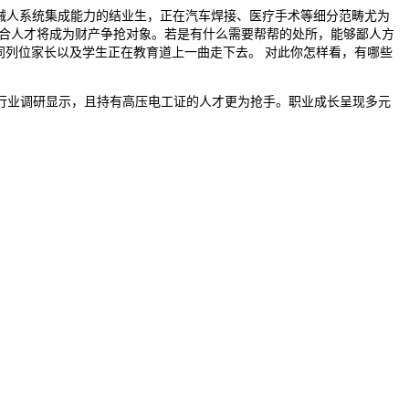
械人系统集成能力的结业生，正在汽车焊接、医疗手术等细分范畴尤为
的复合人才将成为财产争抢对象。若是有什么需要帮帮的处所，能够鄙人方
同列位家长以及学生正在教育道上一曲走下去。 对此你怎样看，有哪些
业调研显示，且持有高压电工证的人才更为抢手。职业成长呈现多元