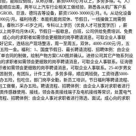
验，能顺应倒班，从命办理，薪资6000元/月以上，多劳多得。4。人）
业，能顺应出差，两年以上汽车行业相关工做经验，熟悉各从机厂客户系
巨浪、德玛吉等设备，薪资15000-30000元/月。8。从动化设备
0000元/月。福利待遇：本能机能岗双休、节假日，一线操做工岗需倒
春秋25岁-45岁之间，专科以上学历（优良人才可放宽学历），薪
以上岗亭均月休4天，节假日一般歇息，白班，公司供给免费培训、免费
。成心向的求职者如需领会更细致的岗亭聘请消息，可取企业人事联
实，连结出产现场整洁，周一至周五，双休，4000-4500元/月，五
/月，五险一金。福利：1、国度节假日、最长聘请流程、招聘体例：由企业
卖订单合同的制做，绘制产物方案CAD图并确认。进修公司其它产物系列设
成心向的求职者如需领会更细致的岗亭聘请消息，可取企业人事联系。征询德
如需领会更细致的岗亭聘请消息，可取企业人事联系。25-40岁男女
吃苦耐劳，有团队，计件工资，多劳多得，顺应两班倒，工资待遇5000-
公司采办五险，包吃住，部门岗亭全勤，新员工培训，节日福利等聘请流程、
包工做餐，采办五险。聘请流程、招聘体例：由企业人事对求职者进行
懂各类传感器使用、接线，领会各类接线端子及电机接线等常识，处置电气
流程、招聘体例：由企业人事对求职者进行筛选、面试。成心向的求职