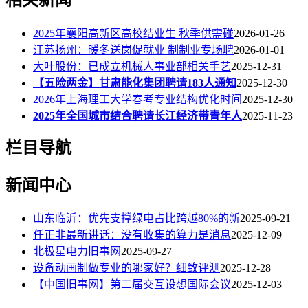
2025年襄阳高新区高校结业生 秋季供需碰
2026-01-26
江苏扬州：暖冬送岗促就业 制制业专场聘
2026-01-01
大叶股份：已成立机械人事业部相关手艺
2025-12-31
【五险两金】甘肃能化集团聘请183人通知
2025-12-30
2026年上海理工大学春考专业结构优化时间
2025-12-30
2025年全国城市结合聘请长江经济带青年人
2025-11-23
栏目导航
新闻中心
山东临沂：优先支撑绿电占比跨越80%的新
2025-09-21
任正非最新讲话：没有收集的算力是消息
2025-12-09
北极星电力旧事网
2025-09-27
设备动画制做专业的哪家好？细致评测
2025-12-28
【中国旧事网】第二届交互设想国际会议
2025-12-03