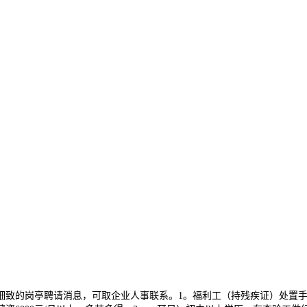
岗亭聘请消息，可取企业人事联系。1。福利工（持残疾证）处置手工零部件