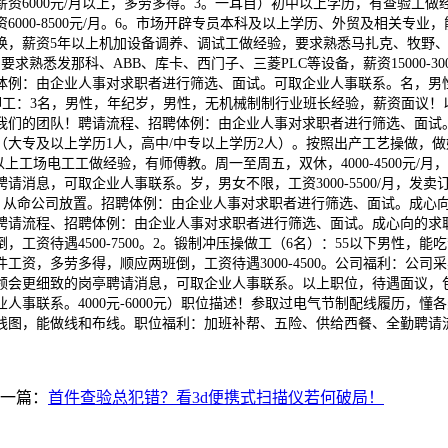
资6000元/月以上，多劳多得。3。一耳目）初中以上学历，有查验工做经
000-8500元/月。6。市场开辟专员本科及以上学历、外贸及相关专
资5年以上机加设备调养、调试工做经验，要求熟悉马扎克、牧野、GROB、
熟悉发那科、ABB、库卡、西门子、三菱PLC等设备，薪资15000-3
例：由企业人事对求职者进行筛选、面试。可取企业人事联系。名，男性，
卸工：3名，男性，年纪岁，男性，无机械制制行业班长经验，薪资面议！
我们的团队！聘请流程、招聘体例：由企业人事对求职者进行筛选、面试
专及以上学历1人，高中/中专以上学历2人）。按照出产工艺操做，做好记
以上工场电工工做经验，有师傅教。周一至周五，双休，4000-4500元
消息，可取企业人事联系。岁，男女不限，工资3000-5500/月，发
00/月，从命公司放置。招聘体例：由企业人事对求职者进行筛选、面试。
请流程、招聘体例：由企业人事对求职者进行筛选、面试。成心向的求职者
资待遇4500-7500。2。锻制冲压操做工（6名）：55以下男性，能
计件工资，多劳多得，顺应两班倒，工资待遇3000-4500。公司福利：
领会更细致的岗亭聘请消息，可取企业人事联系。以上职位，待遇面议，
人事联系。4000元-6000元）职位描述！参取过电气节制配线履历，
线图，能做线和布线。职位福利：加班补帮、五险、供给西餐、全勤聘请
一篇：
首件查验总犯错？看3d便携式扫描仪若何破局！