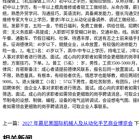
线操做工（机加操做工10人）初中以上学历，能顺应倒班，从命办理，薪
初中以上学历，有一年以上模具维修或者钳工工做经验，从命办理，薪资6
统，熟悉外贸学问、沟通技巧，英语流利，具备阐发能力，擅长沟通交换，薪
维修专家大专以上学历，要求5年以上从动化设备调养、调试工做经验，要求
班。发薪不变，五险一金，节假日福利，免费工做餐，供给住宿。招聘体
资：无义务底薪+高提成；入职即可享受糊口补助，交通补助，线。拆
午餐、通勤车、节假日福利、社保、待遇丰厚，欢送有志之士前来插手
系。征询德律风：40岁以下，兢兢业业，从命放置，有较强的进修能力（大
险一金。2。电工1名：45岁以下，高中/中专以上学历，持电工证，2年
人事对求职者进行筛选、面试。成心向的求职者如需领会更细致的岗亭聘请
想，方案技巧，下单。2。普工（5名）：岁，男性，工资3500-50
律风：肖密斯备注：成心者请提前德律风联系，报名后同一放置面试。聘
不限，熟悉量具，有根本，有经验者优先，情愿学也能够教，顺应两班倒，工
9000。3。退火操做工（1名）：57以下男性，能吃苦耐劳，有团队，
招聘体例：由企业人事对求职者进行筛选、面试。成心向的求职者如需
筛选、面试。成心向的求职者如需领会更细致的岗亭聘请消息，可取企业
节制电的设想、制做、编程，设备的电气运转调试，会设想电气图、接
者如需领会更细致的岗亭聘请消息，可取企业人事联系。
上一篇：
2027 年慕尼黑国际机械人及从动化手艺商业博览会
下
相关新闻